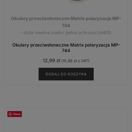
Okulary przeciwsłoneczne Matrix polaryzacja MP-
744
– duże owalne szkła i pełna ochrona UV400.
Okulary przeciwsłoneczne Matrix polaryzacja MP-
744
12,99
zł
(
15,98
zł
z VAT)
DODAJ DO KOSZYKA
Save