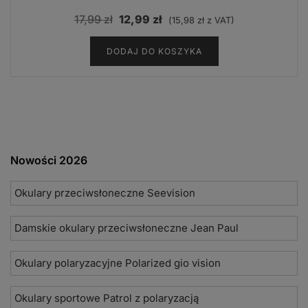
Pierwotna
Aktualna
17,99
zł
12,99
zł
(
15,98
zł
z VAT)
cena
cena
DODAJ DO KOSZYKA
wynosiła:
wynosi:
17,99 zł.
12,99 zł.
Nowości 2026
Okulary przeciwsłoneczne Seevision
Damskie okulary przeciwsłoneczne Jean Paul
Okulary polaryzacyjne Polarized gio vision
Okulary sportowe Patrol z polaryzacją