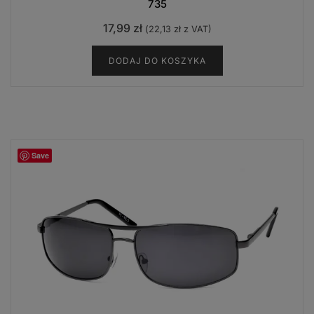
735
17,99
zł
(
22,13
zł
z VAT)
DODAJ DO KOSZYKA
Save