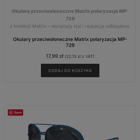
Okulary przeciwsłoneczne Matrix polaryzacja MP-
729
z kolekcji Matrix – wyrazisty styl i redukcja odblasków.
Okulary przeciwsłoneczne Matrix polaryzacja MP-
729
17,99
zł
(
22,13
zł
z VAT)
DODAJ DO KOSZYKA
Save