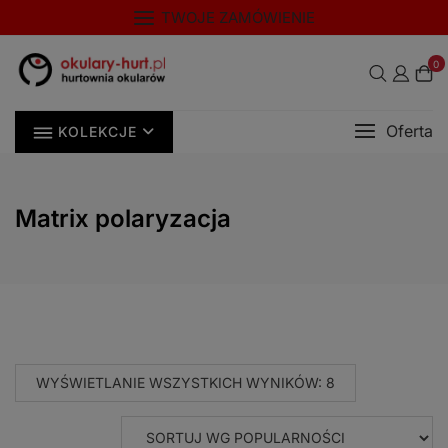
Skip
modal-check
TWOJE ZAMÓWIENIE
to
content
0
Oferta
KOLEKCJE
Matrix polaryzacja
POSORTOWANE
WYŚWIETLANIE WSZYSTKICH WYNIKÓW: 8
WEDŁUG
POPULARNOŚCI