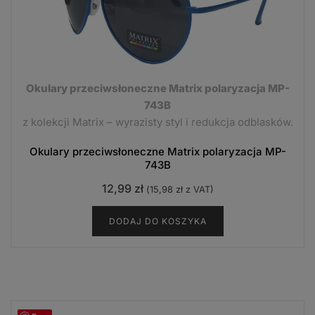
Okulary przeciwsłoneczne Matrix polaryzacja MP-
743B
z kolekcji Matrix – wyrazisty styl i redukcja odblasków.
Okulary przeciwsłoneczne Matrix polaryzacja MP-
743B
12,99
zł
(
15,98
zł
z VAT)
DODAJ DO KOSZYKA