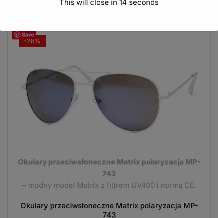
This will close in
13
seconds
Save
-28%
Okulary przeciwsłoneczne Matrix polaryzacja MP-
743
– modny model Matrix z filtrem UV400 i normą CE.
Okulary przeciwsłoneczne Matrix polaryzacja MP-
743