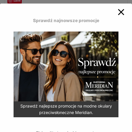
Save
Sprawdź najnowsze promocje
Okulary przeciwsłoneczne Matrix polaryzacja MP-
743A
– nowoczesny design, polaryzacja i filtr UV400.
Okulary przeciwsłoneczne Matrix polaryzacja MP-
743A
12,99
zł
(
15,98
zł
z VAT)
Sprawdź najlepsze promocje na modne okulary
przeciwsłoneczne Meridian.
DODAJ DO KOSZYKA