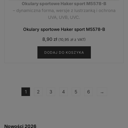
Okulary sportowe Haker sport M5578-B
– dynamiczna forma, wersje z lustrzanką i ochrona
UVA, UVB, UVC.
Okulary sportowe Haker sport M5578-B
8,90
zł
(
10,95
zł
z VAT)
DODAJ DO KOSZYKA
1
2
3
4
5
6
→
Nowości 2026