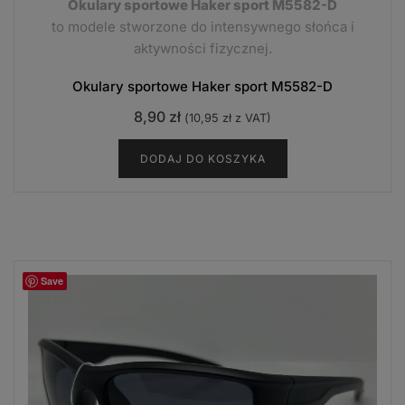
Okulary sportowe Haker sport M5582-D
to modele stworzone do intensywnego słońca i
aktywności fizycznej.
Okulary sportowe Haker sport M5582-D
8,90
zł
(
10,95
zł
z VAT)
DODAJ DO KOSZYKA
Save