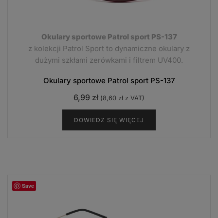
Okulary sportowe Patrol sport PS-137
z kolekcji Patrol Sport to dynamiczne okulary z
dużymi szkłami zerówkami i filtrem UV400.
Okulary sportowe Patrol sport PS-137
6,99
zł
(
8,60
zł
z VAT)
DOWIEDZ SIĘ WIĘCEJ
Save