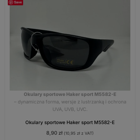
Save
Okulary sportowe Haker sport M5582-E
– dynamiczna forma, wersje z lustrzanką i ochrona
UVA, UVB, UVC.
Okulary sportowe Haker sport M5582-E
8,90
zł
(
10,95
zł
z VAT)