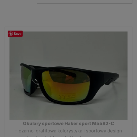
Save
Okulary sportowe Haker sport M5582-C
– czarno-grafitowa kolorystyka i sportowy design