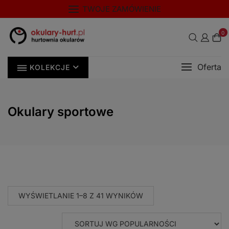
Skip
modal-check
TWOJE ZAMÓWIENIE
to
content
0
Oferta
KOLEKCJE
Okulary sportowe
POSORTOWANE
WYŚWIETLANIE 1–8 Z 41 WYNIKÓW
WEDŁUG
POPULARNOŚCI