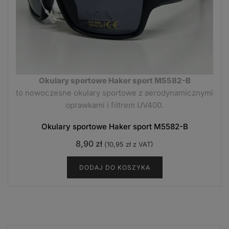
Okulary sportowe Haker sport M5582-B
to nowoczesne okulary sportowe z aerodynamicznymi
oprawkami i filtrem UV400.
Okulary sportowe Haker sport M5582-B
8,90
zł
(
10,95
zł
z VAT)
DODAJ DO KOSZYKA