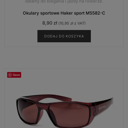
idealny do biegania i jazdy na rowerze.
Okulary sportowe Haker sport M5582-C
8,90
zł
(
10,95
zł
z VAT)
DODAJ DO KOSZYKA
Save