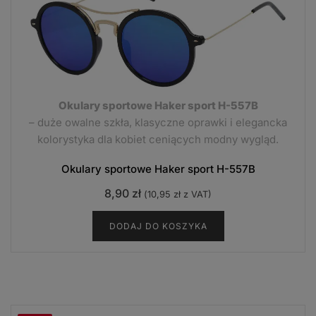
Okulary sportowe Haker sport H-557B
– duże owalne szkła, klasyczne oprawki i elegancka
kolorystyka dla kobiet ceniących modny wygląd.
Okulary sportowe Haker sport H-557B
8,90
zł
(
10,95
zł
z VAT)
DODAJ DO KOSZYKA