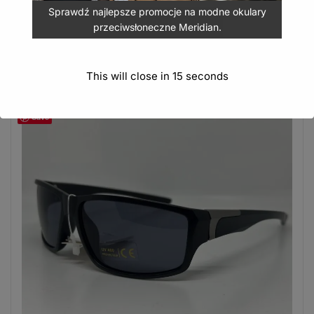
Sprawdź najlepsze promocje na modne okulary
DODAJ DO KOSZYKA
przeciwsłoneczne Meridian.
This will close in
14
seconds
Save