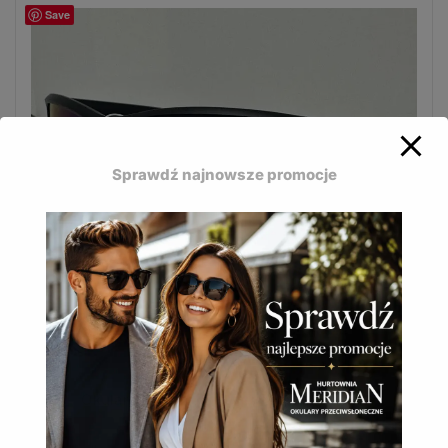
Save
Sprawdź najnowsze promocje
Okulary sportowe Haker sport M5582-A
to lekkie, sportowe okulary na rower, hulajnogę i
bieganie z ochroną UV400.
Okulary sportowe Haker sport M5582-A
8,90
zł
(
10,95
zł
z VAT)