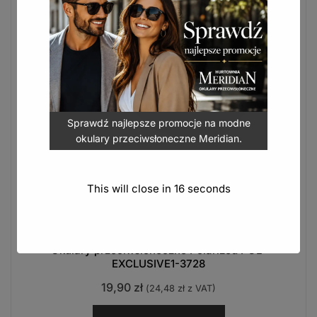
Sprawdź najlepsze promocje na modne
okulary przeciwsłoneczne Meridian.
Okulary przeciwsłoneczne Polarized POL-
This will close in
15
seconds
EXCLUSIVE1-3728
to stylowa kolekcja z polaryzacją i pełną ochroną UV.
Okulary przeciwsłoneczne Polarized POL-
EXCLUSIVE1-3728
19,90
zł
(
24,48
zł
z VAT)