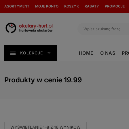
Skip
ASORTYMENT
MOJE KONTO
KOSZYK
RABATY
PROMOCJE
to
content
HOME
O NAS
PR
KOLEKCJE
Produkty w cenie 19.99
POSORTOWANE
WYŚWIETLANIE 1–8 Z 16 WYNIKÓW