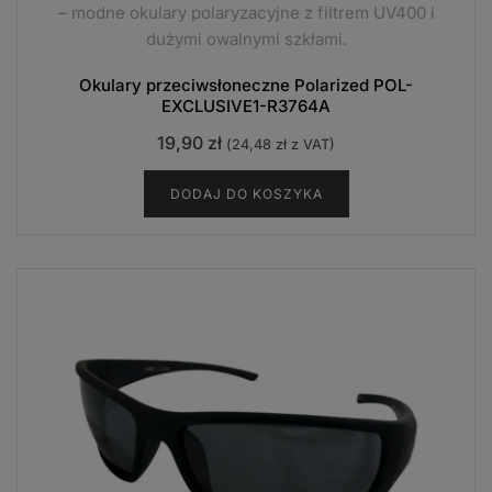
– modne okulary polaryzacyjne z filtrem UV400 i
dużymi owalnymi szkłami.
Okulary przeciwsłoneczne Polarized POL-
EXCLUSIVE1-R3764A
19,90
zł
(
24,48
zł
z VAT)
DODAJ DO KOSZYKA