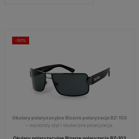
WEDŁUG
POPULARNOŚCI
-50%
Okulary polaryzacyjne Bizarre polaryzacja BZ-103
– wyrazisty styl i skuteczna polaryzacja.
Okulary polaryzacyjne Bizarre polaryzacja BZ-103