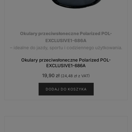
Okulary przeciwsłoneczne Polarized POL-
EXCLUSIVE1-686A
– idealne do jazdy, sportu i codziennego użytkowania.
Okulary przeciwsłoneczne Polarized POL-
EXCLUSIVE1-686A
19,90
zł
(
24,48
zł
z VAT)
DODAJ DO KOSZYKA