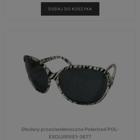
DODAJ DO KOSZYKA
Okulary przeciwsłoneczne Polarized POL-
EXCLUSIVE1-3677