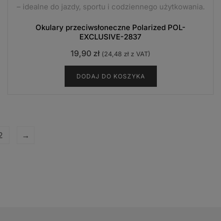
– idealne do jazdy, sportu i codziennego użytkowania.
Okulary przeciwsłoneczne Polarized POL-
EXCLUSIVE-2837
19,90
zł
(
24,48
zł
z VAT)
DODAJ DO KOSZYKA
2
→