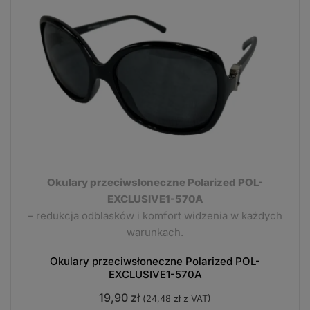
Okulary przeciwsłoneczne Polarized POL-
EXCLUSIVE1-570A
– redukcja odblasków i komfort widzenia w każdych
warunkach.
Okulary przeciwsłoneczne Polarized POL-
EXCLUSIVE1-570A
19,90
zł
(
24,48
zł
z VAT)