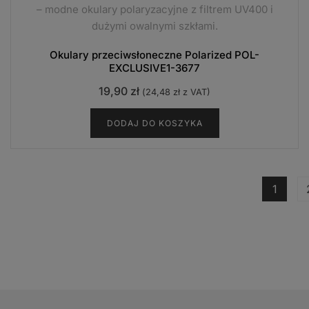
– modne okulary polaryzacyjne z filtrem UV400 i
dużymi owalnymi szkłami.
Okulary przeciwsłoneczne Polarized POL-
EXCLUSIVE1-3677
19,90
zł
(
24,48
zł
z VAT)
DODAJ DO KOSZYKA
1