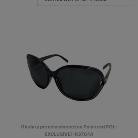
Okulary przeciwsłoneczne Polarized POL-
EXCLUSIVE1-R3764A