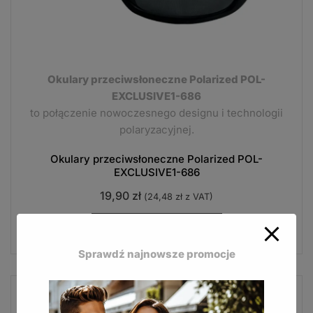
Okulary przeciwsłoneczne Polarized POL-
EXCLUSIVE1-686
to połączenie nowoczesnego designu i technologii
polaryzacyjnej.
Okulary przeciwsłoneczne Polarized POL-
EXCLUSIVE1-686
19,90
zł
(
24,48
zł
z VAT)
DODAJ DO KOSZYKA
Sprawdź najnowsze promocje