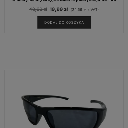
Pierwotna
Aktualna
40,00
zł
19,99
zł
(
24,59
zł
z VAT)
cena
cena
DODAJ DO KOSZYKA
wynosiła:
wynosi:
40,00 zł.
19,99 zł.