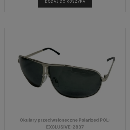
DODAJ DO KOSZYKA
Okulary przeciwsłoneczne Polarized POL-
EXCLUSIVE-2837