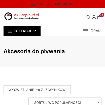
Skip
TWOJE ZAMÓWIENIE
to
content
0
Oferta
KOLEKCJE
Akcesoria do pływania
POSORTOWANE
WYŚWIETLANIE 1–8 Z 16 WYNIKÓW
WEDŁUG
POPULARNOŚCI