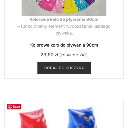
Kolorowe koło do pływania 90cm
– funkcjonalny element wyposażenia każdego
pływaka.
Kolorowe koło do pływania 90cm
23,90
zł
(
29,40
zł
z VAT)
DODAJ DO KOSZYKA
Save