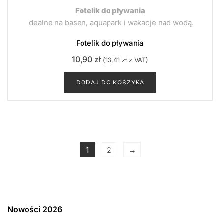
Fotelik do pływania
idealne na basen, aquapark i wakacje nad wodą.
Fotelik do pływania
10,90
zł
(
13,41
zł
z VAT)
DODAJ DO KOSZYKA
1
2
→
Nowości 2026