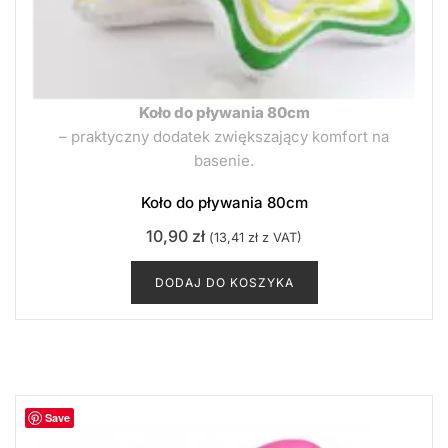
Koło do pływania 80cm
– praktyczny dodatek zwiększający komfort na
basenie.
Koło do pływania 80cm
10,90
zł
(
13,41
zł
z VAT)
DODAJ DO KOSZYKA
Save