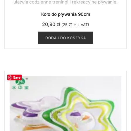
ułatwia codzienne treningi i rekreacyjne pływanie.
Koło do pływania 90cm
20,90
zł
(
25,71
zł
z VAT)
DODAJ DO KOSZYKA
Save