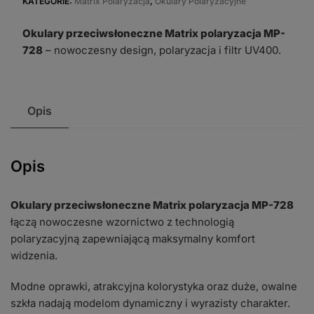
Matrix
KATEGORIE:
Matrix Polaryzacja
,
Okulary Polaryzacyjne
polaryzacja
Okulary przeciwsłoneczne Matrix polaryzacja MP-
MP-
728
– nowoczesny design, polaryzacja i filtr UV400.
728
Opis
Opis
Okulary przeciwsłoneczne Matrix polaryzacja MP-728
łączą nowoczesne wzornictwo z technologią
polaryzacyjną zapewniającą maksymalny komfort
widzenia.
Modne oprawki, atrakcyjna kolorystyka oraz duże, owalne
szkła nadają modelom dynamiczny i wyrazisty charakter.