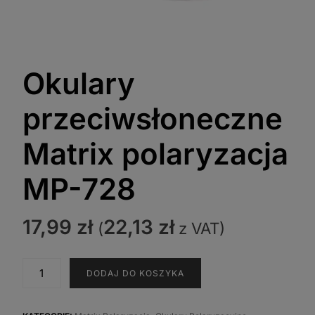
Okulary
przeciwsłoneczne
Matrix polaryzacja
MP-728
17,99
zł
22,13
zł
(
z VAT)
ilość
DODAJ DO KOSZYKA
Okulary
przeciwsłoneczne