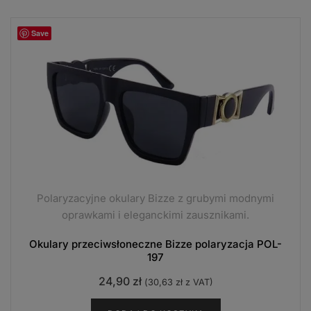
Save
Polaryzacyjne okulary Bizze z grubymi modnymi
oprawkami i eleganckimi zausznikami.
Okulary przeciwsłoneczne Bizze polaryzacja POL-
197
24,90
zł
(
30,63
zł
z VAT)