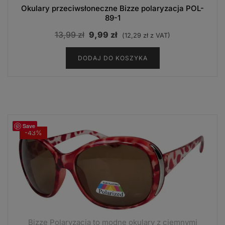
Okulary przeciwsłoneczne Bizze polaryzacja POL-
89-1
Pierwotna
Aktualna
13,99
zł
9,99
zł
(
12,29
zł
z VAT)
cena
cena
DODAJ DO KOSZYKA
wynosiła:
wynosi:
13,99 zł.
9,99 zł.
Save
-43%
Bizze Polaryzacja to modne okulary z ciemnymi