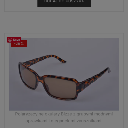
DODAJ DO KOSZYKA
Save
-29%
Polaryzacyjne okulary Bizze z grubymi modnymi
oprawkami i eleganckimi zausznikami.