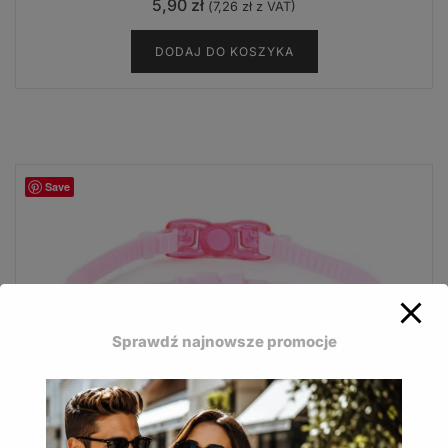
5,90
zł
(
7,26
zł
z VAT)
DODAJ DO KOSZYKA
Save
Sprawdź najnowsze promocje