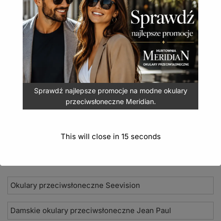
Okulary do pływania dla dzieci – różowe
– stabilne dopasowanie i szerokie pole widzenia w
wodzie.
Okulary do pływania dla dzieci – różowe
21,90
zł
(
26,94
zł
z VAT)
DODAJ DO KOSZYKA
Sprawdź najlepsze promocje na modne okulary
przeciwsłoneczne Meridian.
This will close in
14
seconds
Nowości 2026
Okulary przeciwsłoneczne Seevision
Damskie okulary przeciwsłoneczne Jean Paul