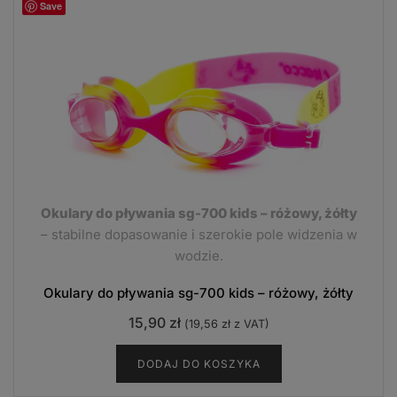
Save
Okulary do pływania sg-700 kids – różowy, żółty
– stabilne dopasowanie i szerokie pole widzenia w
wodzie.
Okulary do pływania sg-700 kids – różowy, żółty
15,90
zł
(
19,56
zł
z VAT)
DODAJ DO KOSZYKA