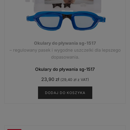
Okulary do pływania sg-1517
– regulowany pasek i wygodne uszczelki dla lepszego
dopasowania.
Okulary do pływania sg-1517
23,90
zł
(
29,40
zł
z VAT)
DODAJ DO KOSZYKA