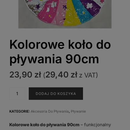
Kolorowe koło do
pływania 90cm
23,90
zł
29,40
zł
(
z VAT)
ilość
DODAJ DO KOSZYKA
Kolorowe
koło
do
KATEGORIE:
Akcesoria Do Pływania
,
Pływanie
pływania
Kolorowe koło do pływania 90cm
– funkcjonalny
90cm