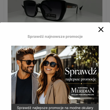
Sprawdź najnowsze promocje
Damskie okulary Paparazzi Classic doskonale
uzupełniają miejski styl.
S-5239 A
12,99
zł
(
15,98
zł
z VAT)
DODAJ DO KOSZYKA
Sprawdź najlepsze promocje na modne okulary