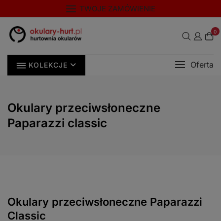
Skip
modal-check
TWOJE ZAMÓWIENIE
to
content
0
Oferta
KOLEKCJE
Okulary przeciwsłoneczne
Paparazzi classic
Okulary przeciwsłoneczne Paparazzi
Classic