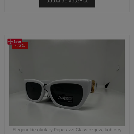
DODAJ DO KOSZYKA
wynosiła:
wynosi:
12,99 zł.
9,99 zł.
Save
-23%
Eleganckie okulary Paparazzi Classic łączą kobiecy