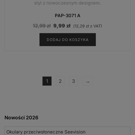
styl z nowoczesnym designem.
PAP-3071 A
Pierwotna
Aktualna
12,99
zł
9,99
zł
(
12,29
zł
z VAT)
cena
cena
DODAJ DO KOSZYKA
wynosiła:
wynosi:
12,99 zł.
9,99 zł.
1
2
3
→
Nowości 2026
Okulary przeciwsłoneczne Seevision