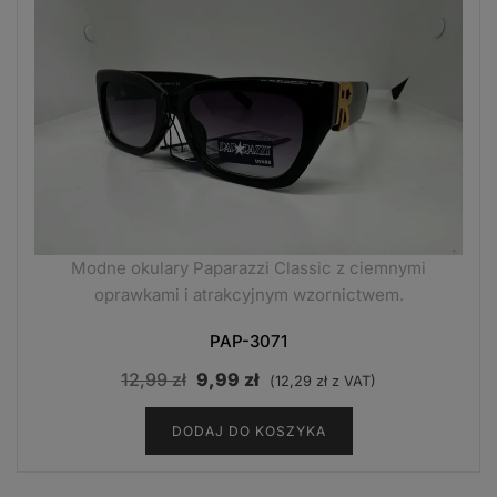
Modne okulary Paparazzi Classic z ciemnymi
oprawkami i atrakcyjnym wzornictwem.
PAP-3071
Pierwotna
Aktualna
12,99
zł
9,99
zł
(
12,29
zł
z VAT)
cena
cena
DODAJ DO KOSZYKA
wynosiła:
wynosi:
12,99 zł.
9,99 zł.