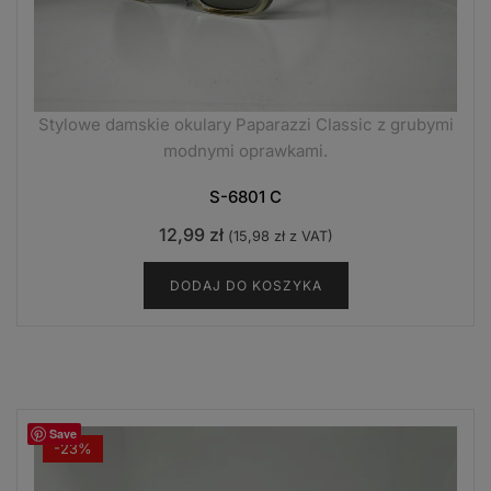
Stylowe damskie okulary Paparazzi Classic z grubymi
modnymi oprawkami.
S-6801 C
12,99
zł
(
15,98
zł
z VAT)
DODAJ DO KOSZYKA
Save
-23%