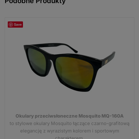
Podobne Produkty
Save
Okulary przeciwsłoneczne Mosquito MQ-160A
to stylowe okulary Mosquito łączące czarno-grafitową
elegancję z wyrazistym kolorem i sportowym
charakterem.