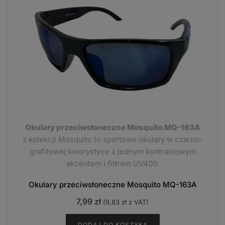
Okulary przeciwsłoneczne Mosquito MQ-163A
z kolekcji Mosquito to sportowe okulary w czarno-
grafitowej kolorystyce z jednym kontrastowym
akcentem i filtrem UV400.
Okulary przeciwsłoneczne Mosquito MQ-163A
7,99
zł
(
9,83
zł
z VAT)
DODAJ DO KOSZYKA