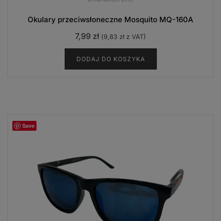
Okulary przeciwsłoneczne Mosquito MQ-160A
7,99
zł
(
9,83
zł
z VAT)
DODAJ DO KOSZYKA
Save