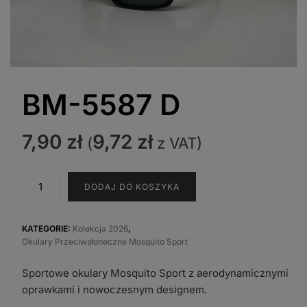
BM-5587 D
7,90
zł
9,72
zł
(
z VAT)
ilość
DODAJ DO KOSZYKA
BM-
5587
D
KATEGORIE:
Kolekcja 2026
,
Okulary Przeciwsłoneczne Mosquito Sport
Sportowe okulary Mosquito Sport z aerodynamicznymi
oprawkami i nowoczesnym designem.