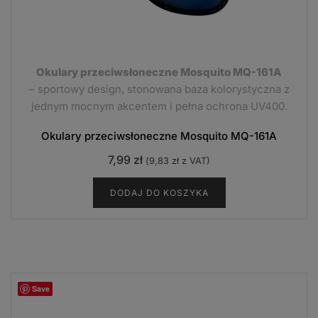
Okulary przeciwsłoneczne Mosquito MQ-161A
– sportowy design, stonowana baza kolorystyczna z
jednym mocnym akcentem i pełna ochrona UV400.
Okulary przeciwsłoneczne Mosquito MQ-161A
7,99
zł
(
9,83
zł
z VAT)
DODAJ DO KOSZYKA
Save