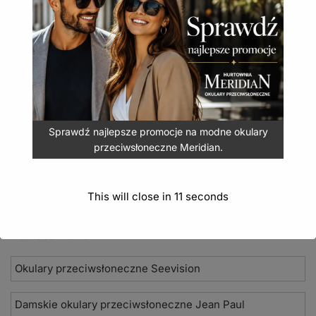
to stylowe okulary Mosquito łączące czarno-grafitową
elegancję z wyrazistym kolorem i sportowym
charakterem.
Okulary przeciwsłoneczne Mosquito MQ-162D
7,99
zł
(
9,83
zł
z VAT)
DODAJ DO KOSZYKA
Sprawdź najlepsze promocje na modne okulary
przeciwsłoneczne Meridian.
This will close in
10
seconds
Nowości 2026
Okulary przeciwsłoneczne Seevision
Damskie okulary przeciwsłoneczne Jean Paul