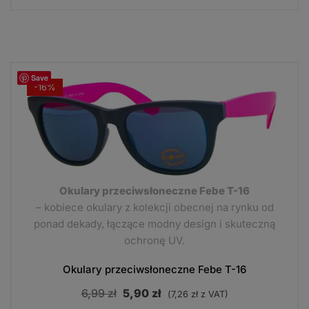
6,99 zł.
5,49 zł.
Save
-16%
Okulary przeciwsłoneczne Febe T-16
– kobiece okulary z kolekcji obecnej na rynku od
ponad dekady, łączące modny design i skuteczną
ochronę UV.
Okulary przeciwsłoneczne Febe T-16
Pierwotna
Aktualna
6,99
zł
5,90
zł
(
7,26
zł
z VAT)