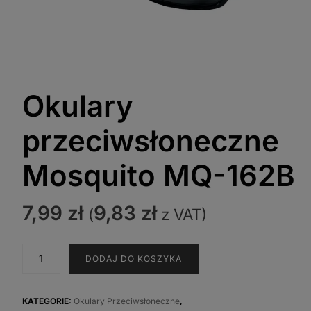
Okulary
przeciwsłoneczne
Mosquito MQ-162B
7,99
zł
9,83
zł
(
z VAT)
ilość
DODAJ DO KOSZYKA
Okulary
przeciwsłoneczne
Mosquito
KATEGORIE:
Okulary Przeciwsłoneczne
,