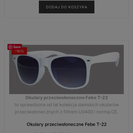
cena
cena
DODAJ DO KOSZYKA
wynosiła:
wynosi:
6,99 zł.
5,90 zł.
Save
-16%
Okulary przeciwsłoneczne Febe T-22
to sprawdzona od lat kolekcja damskich okularów
przeciwsłonecznych z filtrem UV400 i normą CE.
Okulary przeciwsłoneczne Febe T-22