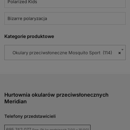
Polarized Kids
Bizarre polaryzacja
Kategorie produktowe
Okulary przeciwsłoneczne Mosquito Sport (114)
×
Hurtownia okularów przeciwsłonecznych
Meridian
Telefony przedstawicieli
695 742 077
Pon-Pt (w godzinach 7:00 – 15:00)