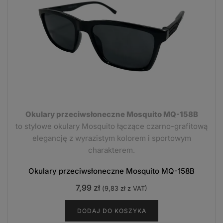
Okulary przeciwsłoneczne Mosquito MQ-158B
to stylowe okulary Mosquito łączące czarno-grafitową
elegancję z wyrazistym kolorem i sportowym
charakterem.
Okulary przeciwsłoneczne Mosquito MQ-158B
7,99
zł
(
9,83
zł
z VAT)
DODAJ DO KOSZYKA