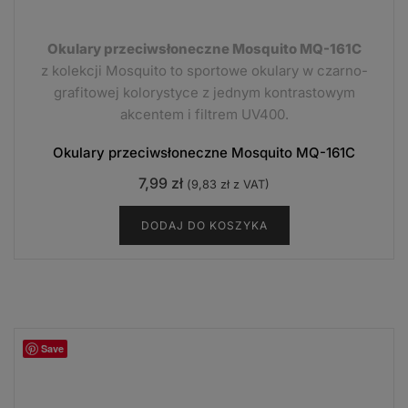
Okulary przeciwsłoneczne Mosquito MQ-161C
z kolekcji Mosquito to sportowe okulary w czarno-
grafitowej kolorystyce z jednym kontrastowym
akcentem i filtrem UV400.
Okulary przeciwsłoneczne Mosquito MQ-161C
7,99
zł
(
9,83
zł
z VAT)
DODAJ DO KOSZYKA
Save