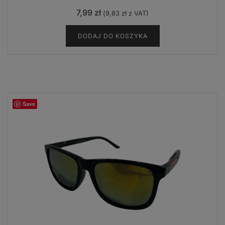
7,99
zł
(
9,83
zł
z VAT)
DODAJ DO KOSZYKA
Save