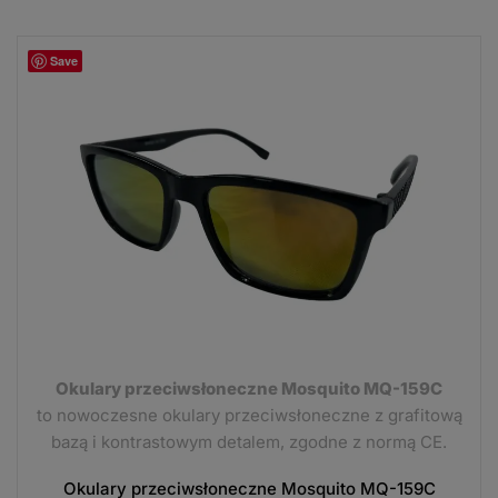
Save
Okulary przeciwsłoneczne Mosquito MQ-159C
to nowoczesne okulary przeciwsłoneczne z grafitową
bazą i kontrastowym detalem, zgodne z normą CE.
Okulary przeciwsłoneczne Mosquito MQ-159C