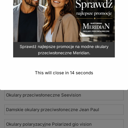
bazą i kontrastowym detalem, zgodne z normą CE.
Okulary przeciwsłoneczne Mosquito MQ-162B
7,99
zł
(
9,83
zł
z VAT)
DODAJ DO KOSZYKA
Sprawdź najlepsze promocje na modne okulary
przeciwsłoneczne Meridian.
This will close in
14
seconds
Nowości 2026
Okulary przeciwsłoneczne Seevision
Damskie okulary przeciwsłoneczne Jean Paul
Okulary polaryzacyjne Polarized gio vision