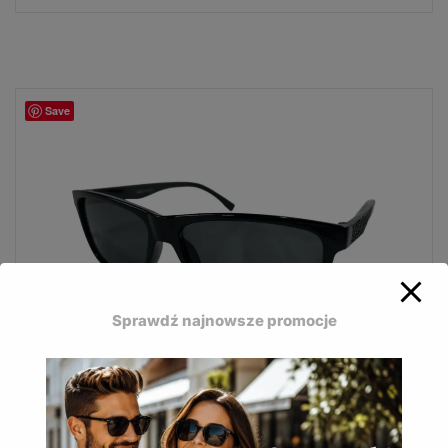
Save
Sprawdź najnowsze promocje
Okulary przeciwsłoneczne Mosquito MQ-162B
to nowoczesne okulary przeciwsłoneczne z grafitową