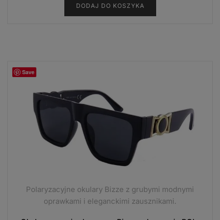
DODAJ DO KOSZYKA
Save
Polaryzacyjne okulary Bizze z grubymi modnymi
oprawkami i eleganckimi zausznikami.