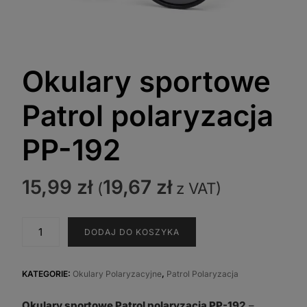
Okulary sportowe
Patrol polaryzacja
PP-192
15,99
zł
19,67
zł
(
z VAT)
ilość
DODAJ DO KOSZYKA
Okulary
sportowe
Patrol
KATEGORIE:
Okulary Polaryzacyjne
,
Patrol Polaryzacja
polaryzacja
Okulary sportowe Patrol polaryzacja PP-192
–
PP-