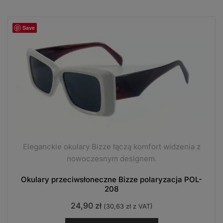
Save
Eleganckie okulary Bizze łączą komfort widzenia z
nowoczesnym designem.
Okulary przeciwsłoneczne Bizze polaryzacja POL-
208
24,90
zł
(
30,63
zł
z VAT)