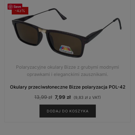
Save
-43%
Polaryzacyjne okulary Bizze z grubymi modnymi
oprawkami i eleganckimi zausznikami.
Okulary przeciwsłoneczne Bizze polaryzacja POL-42
Pierwotna
Aktualna
13,99
zł
7,99
zł
(
9,83
zł
z VAT)
cena
cena
DODAJ DO KOSZYKA
wynosiła:
wynosi:
13,99 zł.
7,99 zł.