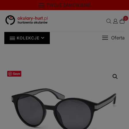
Skip
modal-check
TWOJE ZAMÓWIENIE
to
content
0
Oferta
KOLEKCJE
Save