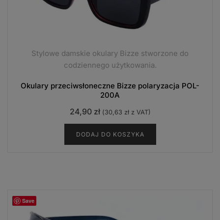
Stylowe damskie okulary Bizze stworzone do
codziennego użytkowania.
Okulary przeciwsłoneczne Bizze polaryzacja POL-
200A
24,90
zł
(
30,63
zł
z VAT)
DODAJ DO KOSZYKA
Save