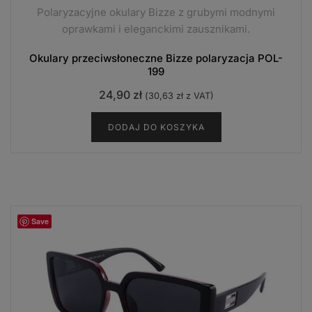
Polaryzacyjne okulary Bizze z grubymi modnymi
oprawkami i eleganckimi zausznikami.
Okulary przeciwsłoneczne Bizze polaryzacja POL-
199
24,90
zł
(
30,63
zł
z VAT)
DODAJ DO KOSZYKA
Save