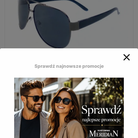
Stylowe damskie okulary Bizze stworzone do
Sprawdź najnowsze promocje
codziennego użytkowania.
Okulary przeciwsłoneczne Bizze polaryzacja POL-
215B
24,90
zł
(
30,63
zł
z VAT)
DODAJ DO KOSZYKA