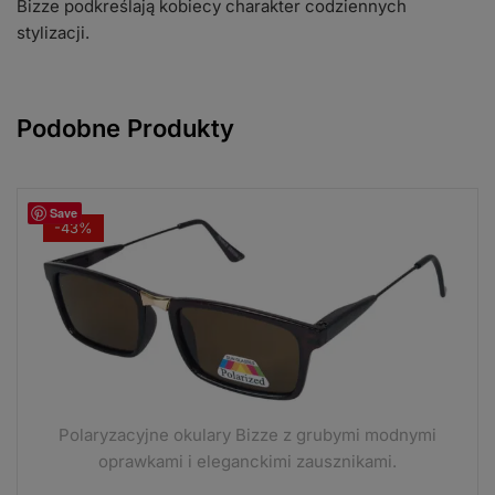
Bizze podkreślają kobiecy charakter codziennych
stylizacji.
Podobne Produkty
Save
-43%
Polaryzacyjne okulary Bizze z grubymi modnymi
oprawkami i eleganckimi zausznikami.