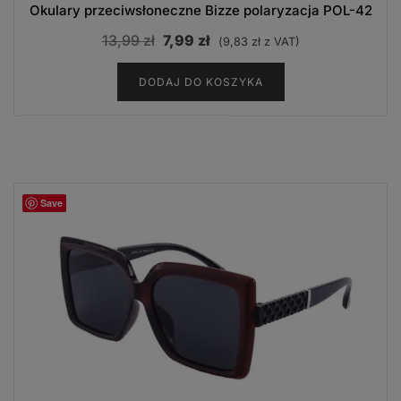
Okulary przeciwsłoneczne Bizze polaryzacja POL-42
Pierwotna
Aktualna
13,99
zł
7,99
zł
(
9,83
zł
z VAT)
cena
cena
DODAJ DO KOSZYKA
wynosiła:
wynosi:
13,99 zł.
7,99 zł.
Save