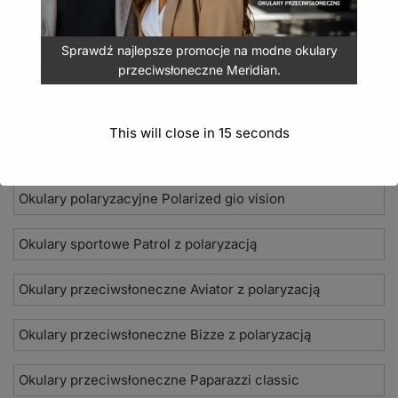
Sprawdź najlepsze promocje na modne okulary
Nowości 2026
przeciwsłoneczne Meridian.
Okulary przeciwsłoneczne Seevision
This will close in
15
seconds
Damskie okulary przeciwsłoneczne Jean Paul
Okulary polaryzacyjne Polarized gio vision
Okulary sportowe Patrol z polaryzacją
Okulary przeciwsłoneczne Aviator z polaryzacją
Okulary przeciwsłoneczne Bizze z polaryzacją
Okulary przeciwsłoneczne Paparazzi classic