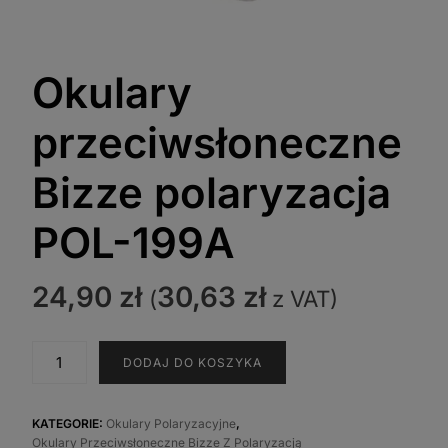
Okulary
przeciwsłoneczne
Bizze polaryzacja
POL-199A
24,90
zł
30,63
zł
(
z VAT)
ilość
DODAJ DO KOSZYKA
Okulary
przeciwsłoneczne
Bizze
KATEGORIE:
Okulary Polaryzacyjne
,
Okulary Przeciwsłoneczne Bizze Z Polaryzacją
polaryzacja