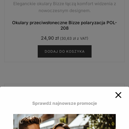
Eleganckie okulary Bizze łączą komfort widzenia z
nowoczesnym designem.
Okulary przeciwsłoneczne Bizze polaryzacja POL-
208
24,90
zł
(
30,63
zł
z VAT)
DODAJ DO KOSZYKA
Save
-43%
Sprawdź najnowsze promocje