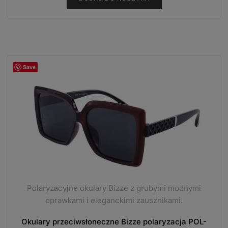
Save
Polaryzacyjne okulary Bizze z grubymi modnymi
oprawkami i eleganckimi zausznikami.
Okulary przeciwsłoneczne Bizze polaryzacja POL-