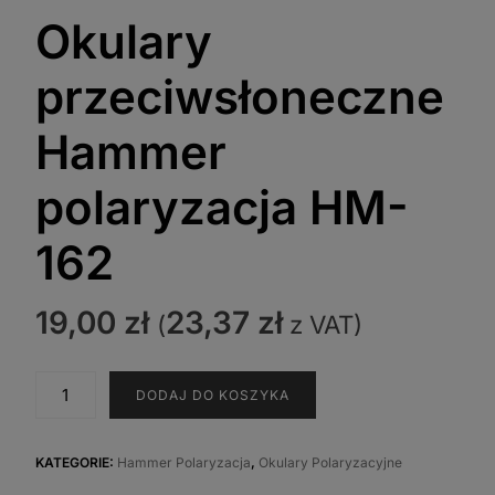
Okulary
przeciwsłoneczne
Hammer
polaryzacja HM-
162
19,00
zł
23,37
zł
(
z VAT)
ilość
DODAJ DO KOSZYKA
Okulary
przeciwsłoneczne
Hammer
KATEGORIE:
Hammer Polaryzacja
,
Okulary Polaryzacyjne
polaryzacja