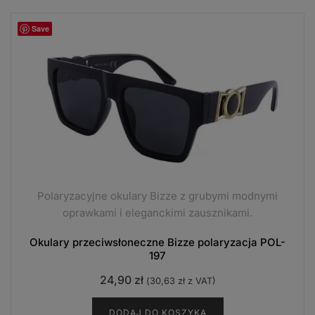
Save
Polaryzacyjne okulary Bizze z grubymi modnymi
oprawkami i eleganckimi zausznikami.
Okulary przeciwsłoneczne Bizze polaryzacja POL-
197
24,90
zł
(
30,63
zł
z VAT)
DODAJ DO KOSZYKA