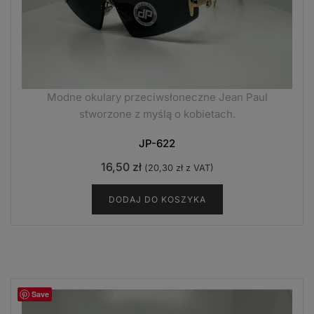
Modne okulary przeciwsłoneczne Jean Paul
stworzone z myślą o kobietach.
JP-622
16,50
zł
(
20,30
zł
z VAT)
DODAJ DO KOSZYKA
Save