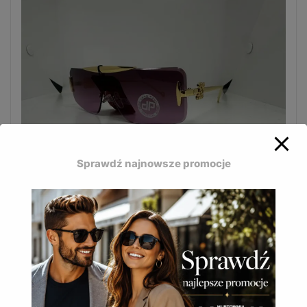
Sprawdź najnowsze promocje
Damskie okulary Jean Paul łączą nowoczesny design
z wygodą użytkowania.
JP-623 C
16,50
zł
(
20,30
zł
z VAT)
DODAJ DO KOSZYKA