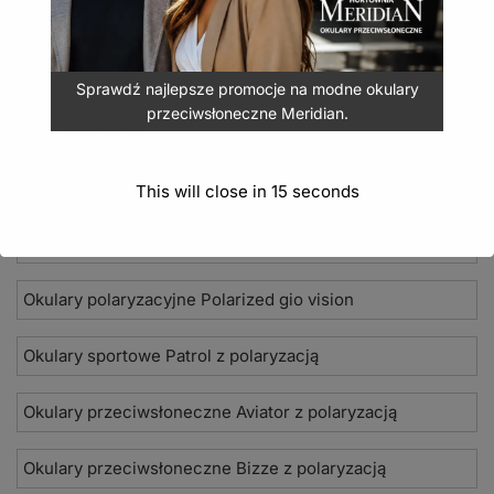
Sprawdź najlepsze promocje na modne okulary
przeciwsłoneczne Meridian.
Nowości 2026
Okulary przeciwsłoneczne Seevision
This will close in
15
seconds
Damskie okulary przeciwsłoneczne Jean Paul
Okulary polaryzacyjne Polarized gio vision
Okulary sportowe Patrol z polaryzacją
Okulary przeciwsłoneczne Aviator z polaryzacją
Okulary przeciwsłoneczne Bizze z polaryzacją