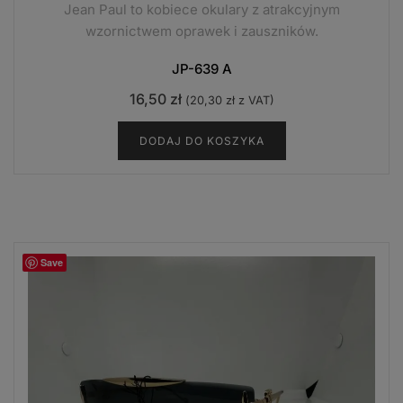
Jean Paul to kobiece okulary z atrakcyjnym
wzornictwem oprawek i zauszników.
JP-639 A
16,50
zł
(
20,30
zł
z VAT)
DODAJ DO KOSZYKA
Save