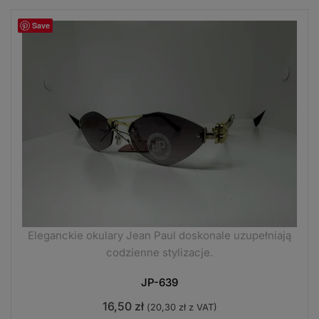
Save
Eleganckie okulary Jean Paul doskonale uzupełniają
codzienne stylizacje.
JP-639
16,50
zł
(
20,30
zł
z VAT)