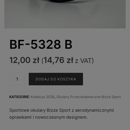
BF-5328 B
12,00
zł
14,76
zł
(
z VAT)
ilość
DODAJ DO KOSZYKA
BF-
5328
B
KATEGORIE:
Kolekcja 2026
,
Okulary Przeciwsłoneczne Bizze Sport
Sportowe okulary Bizze Sport z aerodynamicznymi
oprawkami i nowoczesnym designem.