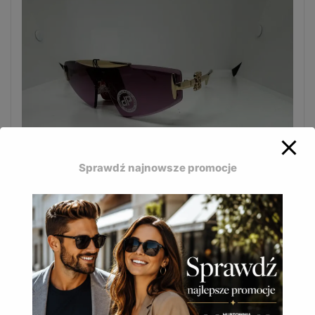
Sprawdź najnowsze promocje
Damskie okulary Jean Paul łączą nowoczesny design
z wygodą użytkowania.
JP-622 A
16,50
zł
(
20,30
zł
z VAT)
DODAJ DO KOSZYKA