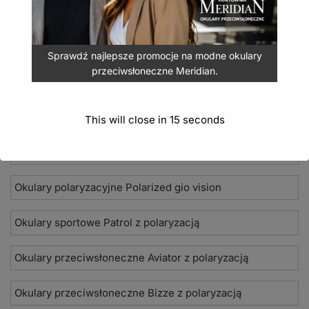
Sprawdź najlepsze promocje na modne okulary
przeciwsłoneczne Meridian.
Nowości 2026
Okulary przeciwsłoneczne Seevision
This will close in
15
seconds
Damskie okulary przeciwsłoneczne Jean Paul
Okulary polaryzacyjne Polarized gio vision
Okulary sportowe Patrol z polaryzacją
Okulary przeciwsłoneczne Aviator z polaryzacją
Okulary przeciwsłoneczne Bizze z polaryzacją