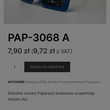
PAP-3068 A
7,90
zł
9,72
zł
(
z VAT)
ilość
DODAJ DO KOSZYKA
PAP-
3068
A
KATEGORIE:
Kolekcja 2026
,
Okulary Przeciwsłoneczne Paparazzi
Damskie okulary Paparazzi doskonale uzupełniają
miejski styl.