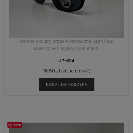
Modne okulary przeciwsłoneczne Jean Paul
stworzone z myślą o kobietach.
JP-634
16,50
zł
(
20,30
zł
z VAT)
DODAJ DO KOSZYKA
Save