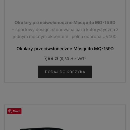
Okulary przeciwsłoneczne Mosquito MQ-159D
– sportowy design, stonowana baza kolorystyczna z
jednym mocnym akcentem i pełna ochrona UV400.
Okulary przeciwsłoneczne Mosquito MQ-159D
7,99
zł
(
9,83
zł
z VAT)
DODAJ DO KOSZYKA
Save