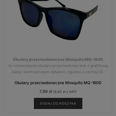
Okulary przeciwsłoneczne Mosquito MQ-160D
to nowoczesne okulary przeciwsłoneczne z grafitową
bazą i kontrastowym detalem, zgodne z normą CE.
Okulary przeciwsłoneczne Mosquito MQ-160D
7,99
zł
(
9,83
zł
z VAT)
DODAJ DO KOSZYKA