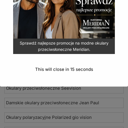
Okulary przeciwsłoneczne Mosquito MQ-159B
7,99
zł
(
9,83
zł
z VAT)
DODAJ DO KOSZYKA
Sprawdź najlepsze promocje na modne okulary
przeciwsłoneczne Meridian.
This will close in
14
seconds
Nowości 2026
Okulary przeciwsłoneczne Seevision
Damskie okulary przeciwsłoneczne Jean Paul
Okulary polaryzacyjne Polarized gio vision