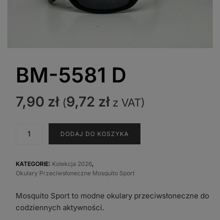
BM-5581 D
7,90
zł
9,72
zł
(
z VAT)
ilość
DODAJ DO KOSZYKA
BM-
5581
D
KATEGORIE:
Kolekcja 2026
,
Okulary Przeciwsłoneczne Mosquito Sport
Mosquito Sport to modne okulary przeciwsłoneczne do
codziennych aktywności.