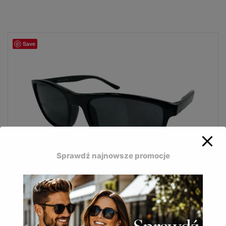
Save
Sprawdź najnowsze promocje
Okulary przeciwsłoneczne Mosquito MQ-159B
– opływowe sportowe oprawki z czarno-szarą bazą i
wyrazistym kolorem, idealne na rower i hulajnogę.