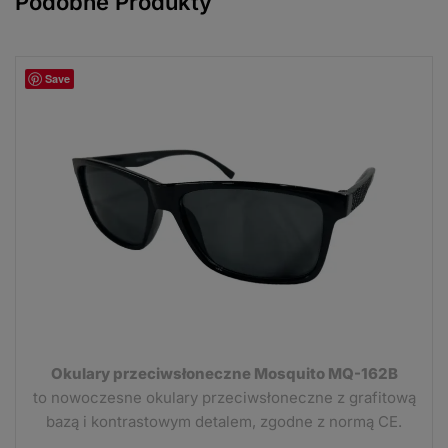
Podobne Produkty
Save
Okulary przeciwsłoneczne Mosquito MQ-162B
to nowoczesne okulary przeciwsłoneczne z grafitową
bazą i kontrastowym detalem, zgodne z normą CE.