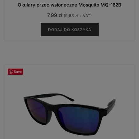
Okulary przeciwsłoneczne Mosquito MQ-162B
7,99
zł
(
9,83
zł
z VAT)
DODAJ DO KOSZYKA
Save