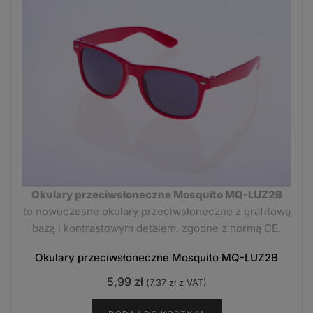
Okulary przeciwsłoneczne Mosquito MQ-LUZ2B
to nowoczesne okulary przeciwsłoneczne z grafitową
bazą i kontrastowym detalem, zgodne z normą CE.
Okulary przeciwsłoneczne Mosquito MQ-LUZ2B
5,99
zł
(
7,37
zł
z VAT)