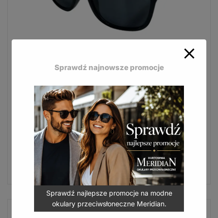
Sprawdź najnowsze promocje
Okulary przeciwsłoneczne Mosquito MQ-161B
to stylowe okulary Mosquito łączące czarno-grafitową
elegancję z wyrazistym kolorem i sportowym
charakterem.
Okulary przeciwsłoneczne Mosquito MQ-161B
7,99
zł
(
9,83
zł
z VAT)
DODAJ DO KOSZYKA
Sprawdź najlepsze promocje na modne
okulary przeciwsłoneczne Meridian.