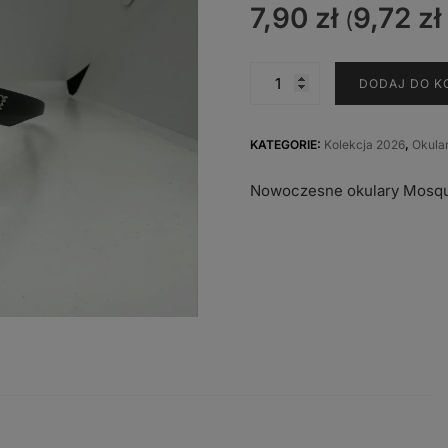
7,90
zł
9,72
zł
(
ilość
DODAJ DO K
BM-
5577
H
KATEGORIE:
Kolekcja 2026
,
Okula
Nowoczesne okulary Mosqui