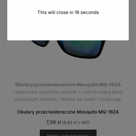
This will close in
15
seconds
Okulary przeciwsłoneczne Mosquito MQ-162A
– opływowe sportowe oprawki z czarno-szarą bazą i
wyrazistym kolorem, idealne na rower i hulajnogę.
Okulary przeciwsłoneczne Mosquito MQ-162A
7,99
zł
(
9,83
zł
z VAT)