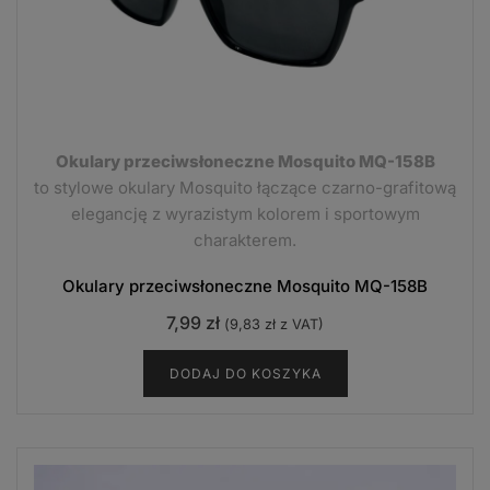
Okulary przeciwsłoneczne Mosquito MQ-158B
to stylowe okulary Mosquito łączące czarno-grafitową
elegancję z wyrazistym kolorem i sportowym
charakterem.
Okulary przeciwsłoneczne Mosquito MQ-158B
7,99
zł
(
9,83
zł
z VAT)
DODAJ DO KOSZYKA