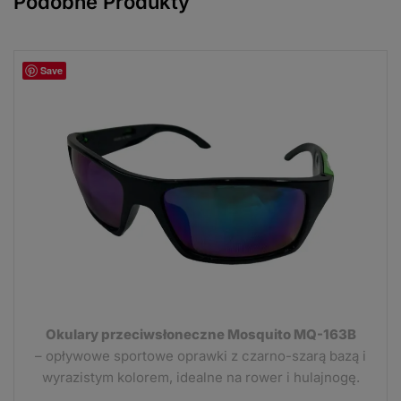
Podobne Produkty
Save
Okulary przeciwsłoneczne Mosquito MQ-163B
– opływowe sportowe oprawki z czarno-szarą bazą i
wyrazistym kolorem, idealne na rower i hulajnogę.