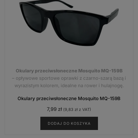
Okulary przeciwsłoneczne Mosquito MQ-159B
– opływowe sportowe oprawki z czarno-szarą bazą i
wyrazistym kolorem, idealne na rower i hulajnogę.
Okulary przeciwsłoneczne Mosquito MQ-159B
7,99
zł
(
9,83
zł
z VAT)
DODAJ DO KOSZYKA