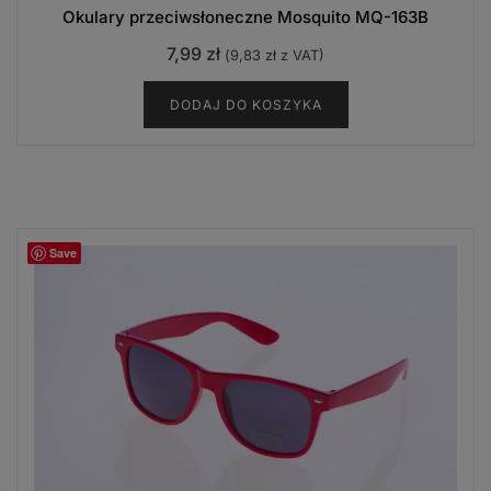
Okulary przeciwsłoneczne Mosquito MQ-163B
7,99
zł
(
9,83
zł
z VAT)
DODAJ DO KOSZYKA
Save