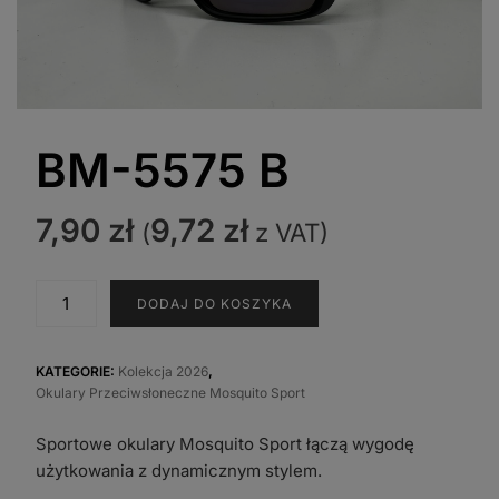
BM-5575 B
7,90
zł
9,72
zł
(
z VAT)
ilość
DODAJ DO KOSZYKA
BM-
5575
B
KATEGORIE:
Kolekcja 2026
,
Okulary Przeciwsłoneczne Mosquito Sport
Sportowe okulary Mosquito Sport łączą wygodę
użytkowania z dynamicznym stylem.