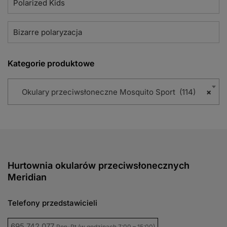
Polarized Kids
Bizarre polaryzacja
Kategorie produktowe
Okulary przeciwsłoneczne Mosquito Sport (114)
×
Hurtownia okularów przeciwsłonecznych
Meridian
Telefony przedstawicieli
695 742 077
Pon-Pt (w godzinach 7:00 – 15:00)