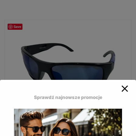
Save
Sprawdź najnowsze promocje
Okulary przeciwsłoneczne Mosquito MQ-163A
z kolekcji Mosquito to sportowe okulary w czarno-
grafitowej kolorystyce z jednym kontrastowym