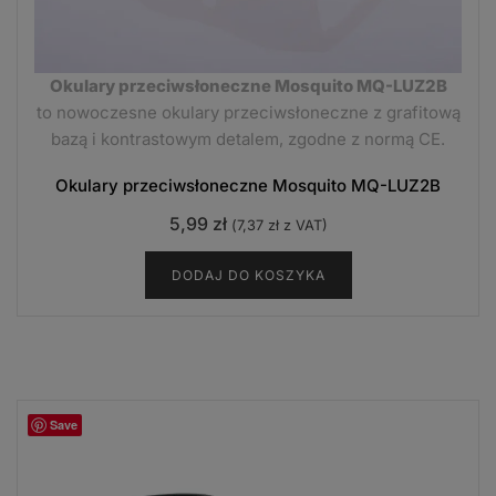
Okulary przeciwsłoneczne Mosquito MQ-LUZ2B
to nowoczesne okulary przeciwsłoneczne z grafitową
bazą i kontrastowym detalem, zgodne z normą CE.
Okulary przeciwsłoneczne Mosquito MQ-LUZ2B
5,99
zł
(
7,37
zł
z VAT)
DODAJ DO KOSZYKA
Save