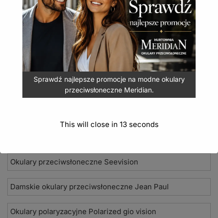
akcentem i filtrem UV400.
Okulary przeciwsłoneczne Mosquito MQ-163A
7,99
zł
(
9,83
zł
z VAT)
DODAJ DO KOSZYKA
Sprawdź najlepsze promocje na modne okulary
przeciwsłoneczne Meridian.
This will close in
12
seconds
Nowości 2026
Okulary przeciwsłoneczne Seevision
Damskie okulary przeciwsłoneczne Jean Paul
Okulary polaryzacyjne Polarized gio vision