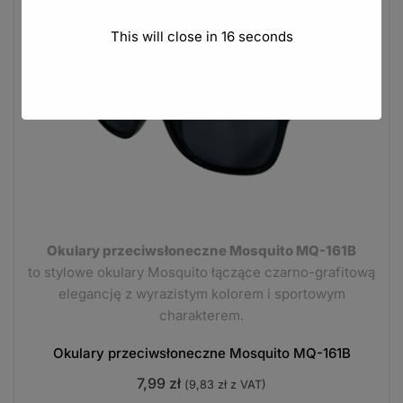
This will close in
15
seconds
Okulary przeciwsłoneczne Mosquito MQ-161B
to stylowe okulary Mosquito łączące czarno-grafitową
elegancję z wyrazistym kolorem i sportowym
charakterem.
Okulary przeciwsłoneczne Mosquito MQ-161B
7,99
zł
(
9,83
zł
z VAT)