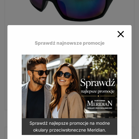
Sprawdź najnowsze promocje
Okulary przeciwsłoneczne Mosquito MQ-163B
– opływowe sportowe oprawki z czarno-szarą bazą i
wyrazistym kolorem, idealne na rower i hulajnogę.
Okulary przeciwsłoneczne Mosquito MQ-163B
7,99
zł
(
9,83
zł
z VAT)
DODAJ DO KOSZYKA
Sprawdź najlepsze promocje na modne
okulary przeciwsłoneczne Meridian.