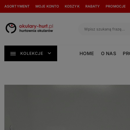
Skip
ASORTYMENT
MOJE KONTO
KOSZYK
RABATY
PROMOCJE
to
content
HOME
O NAS
PR
KOLEKCJE