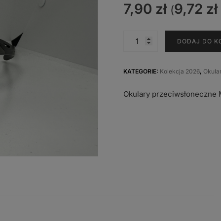
7,90
zł
9,72
zł
(
ilość
DODAJ DO K
BM-
5574
B-
KATEGORIE:
Kolekcja 2026
,
Okula
MQ
Okulary przeciwsłoneczne M