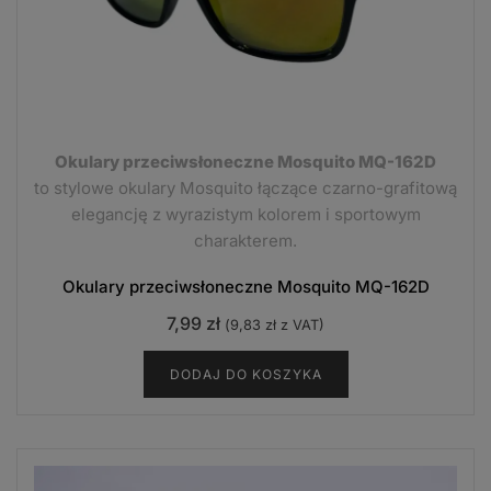
Okulary przeciwsłoneczne Mosquito MQ-162D
to stylowe okulary Mosquito łączące czarno-grafitową
elegancję z wyrazistym kolorem i sportowym
charakterem.
Okulary przeciwsłoneczne Mosquito MQ-162D
7,99
zł
(
9,83
zł
z VAT)
DODAJ DO KOSZYKA