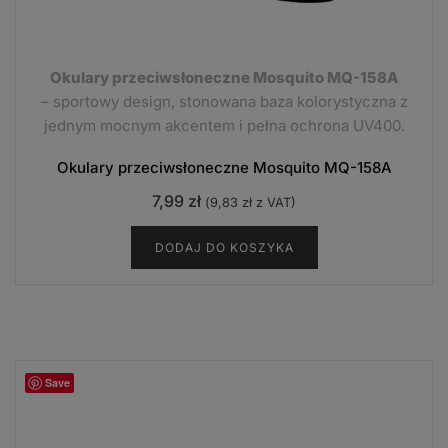
Okulary przeciwsłoneczne Mosquito MQ-158A
– sportowy design, stonowana baza kolorystyczna z
jednym mocnym akcentem i pełna ochrona UV400.
Okulary przeciwsłoneczne Mosquito MQ-158A
7,99
zł
(
9,83
zł
z VAT)
DODAJ DO KOSZYKA
Save