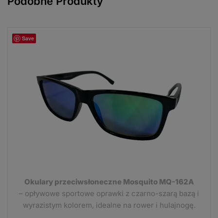
Podobne Produkty
Save
Okulary przeciwsłoneczne Mosquito MQ-162A
– opływowe sportowe oprawki z czarno-szarą bazą i
wyrazistym kolorem, idealne na rower i hulajnogę.