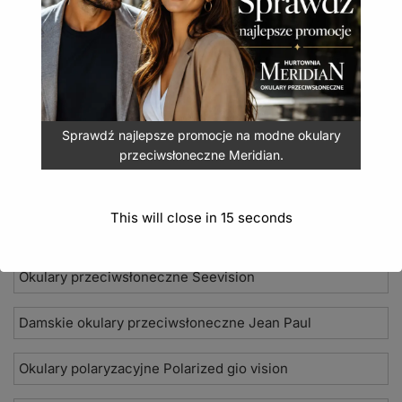
Okulary przeciwsłoneczne Mosquito MQ-161A
7,99
zł
(
9,83
zł
z VAT)
DODAJ DO KOSZYKA
Sprawdź najlepsze promocje na modne okulary
przeciwsłoneczne Meridian.
This will close in
14
seconds
Nowości 2026
Okulary przeciwsłoneczne Seevision
Damskie okulary przeciwsłoneczne Jean Paul
Okulary polaryzacyjne Polarized gio vision