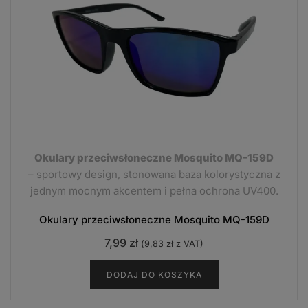
Okulary przeciwsłoneczne Mosquito MQ-159D
– sportowy design, stonowana baza kolorystyczna z
jednym mocnym akcentem i pełna ochrona UV400.
Okulary przeciwsłoneczne Mosquito MQ-159D
7,99
zł
(
9,83
zł
z VAT)
DODAJ DO KOSZYKA