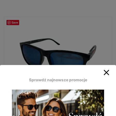
Save
Sprawdź najnowsze promocje
Okulary przeciwsłoneczne Mosquito MQ-161A
– sportowy design, stonowana baza kolorystyczna z
jednym mocnym akcentem i pełna ochrona UV400.