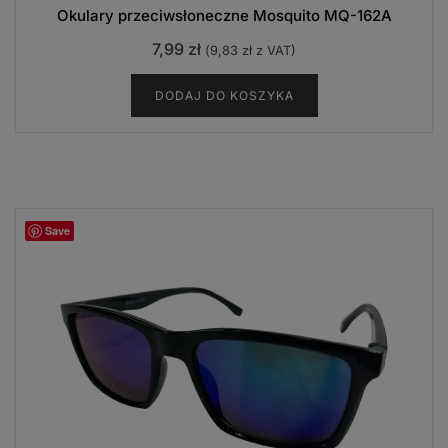
Okulary przeciwsłoneczne Mosquito MQ-162A
7,99
zł
(
9,83
zł
z VAT)
DODAJ DO KOSZYKA
Save