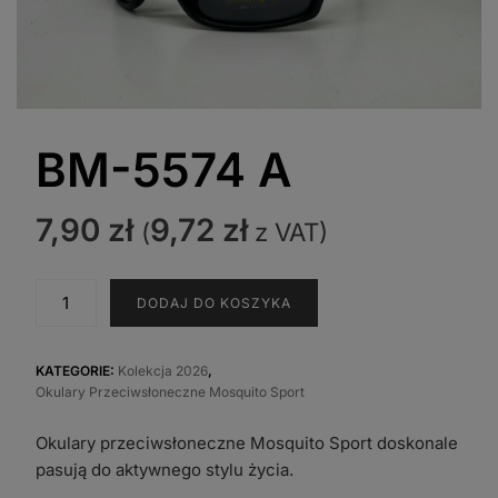
BM-5574 A
7,90
zł
9,72
zł
(
z VAT)
ilość
DODAJ DO KOSZYKA
BM-
5574
A
KATEGORIE:
Kolekcja 2026
,
Okulary Przeciwsłoneczne Mosquito Sport
Okulary przeciwsłoneczne Mosquito Sport doskonale
pasują do aktywnego stylu życia.