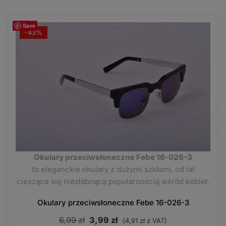
Save
-43%
Okulary przeciwsłoneczne Febe 16-026-3
to eleganckie okulary z dużymi szkłami, od lat
cieszące się niesłabnącą popularnością wśród kobiet.
Okulary przeciwsłoneczne Febe 16-026-3
Pierwotna
Aktualna
6,99
zł
3,99
zł
(
4,91
zł
z VAT)