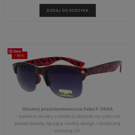
cena
cena
DODAJ DO KOSZYKA
wynosiła:
wynosi:
6,99 zł.
3,99 zł.
Save
-16%
Okulary przeciwsłoneczne Febe F-204A
– kobiece okulary z kolekcji obecnej na rynku od
ponad dekady, łączące modny design i skuteczną
ochronę UV.