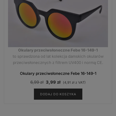
Okulary przeciwsłoneczne Febe 16-149-1
to sprawdzona od lat kolekcja damskich okularów
przeciwsłonecznych z filtrem UV400 i normą CE.
Okulary przeciwsłoneczne Febe 16-149-1
Pierwotna
Aktualna
6,99
zł
3,99
zł
(
4,91
zł
z VAT)
cena
cena
DODAJ DO KOSZYKA
wynosiła:
wynosi:
6,99 zł.
3,99 zł.