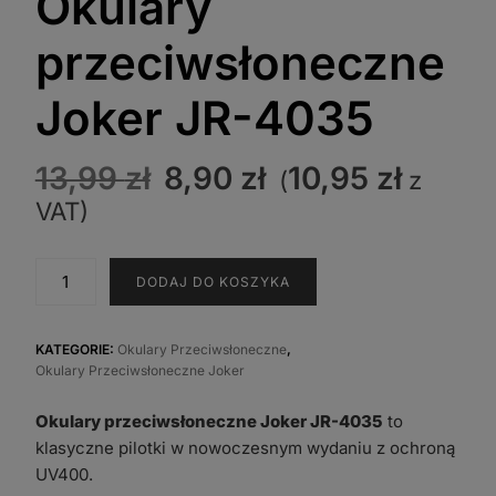
Okulary
przeciwsłoneczne
Joker JR-4035
Pierwotna
Aktualna
13,99
zł
8,90
zł
10,95
zł
(
z
cena
cena
VAT)
wynosiła:
wynosi:
13,99 zł.
8,90 zł.
ilość
DODAJ DO KOSZYKA
Okulary
przeciwsłoneczne
Joker
KATEGORIE:
Okulary Przeciwsłoneczne
,
Okulary Przeciwsłoneczne Joker
JR-
4035
Okulary przeciwsłoneczne Joker JR-4035
to
klasyczne pilotki w nowoczesnym wydaniu z ochroną
UV400.