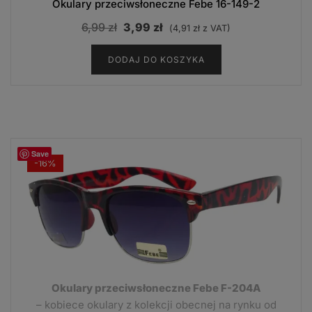
Okulary przeciwsłoneczne Febe 16-149-2
Pierwotna
Aktualna
6,99
zł
3,99
zł
(
4,91
zł
z VAT)
cena
cena
DODAJ DO KOSZYKA
wynosiła:
wynosi:
6,99 zł.
3,99 zł.
Save
-16%
Okulary przeciwsłoneczne Febe F-204A
– kobiece okulary z kolekcji obecnej na rynku od