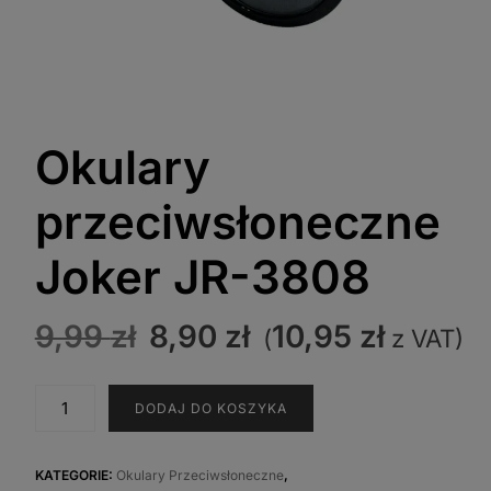
Okulary
przeciwsłoneczne
Joker JR-3808
Pierwotna
Aktualna
9,99
zł
8,90
zł
10,95
zł
(
z VAT)
cena
cena
wynosiła:
wynosi:
ilość
DODAJ DO KOSZYKA
9,99 zł.
8,90 zł.
Okulary
przeciwsłoneczne
Joker
KATEGORIE:
Okulary Przeciwsłoneczne
,