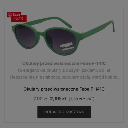
Save
-57%
Okulary przeciwsłoneczne Febe F-141C
to eleganckie okulary z dużymi szkłami, od lat
cieszące się niesłabnącą popularnością wśród kobiet.
Okulary przeciwsłoneczne Febe F-141C
Pierwotna
Aktualna
7,00
zł
2,99
zł
(
3,68
zł
z VAT)
cena
cena
DODAJ DO KOSZYKA
wynosiła:
wynosi:
7,00 zł.
2,99 zł.