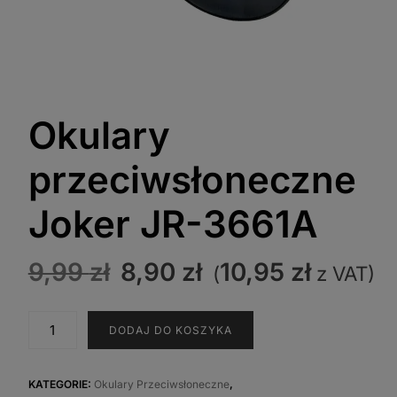
Okulary
przeciwsłoneczne
Joker JR-3661A
Pierwotna
Aktualna
9,99
zł
8,90
zł
10,95
zł
(
z VAT)
cena
cena
wynosiła:
wynosi:
ilość
DODAJ DO KOSZYKA
9,99 zł.
8,90 zł.
Okulary
przeciwsłoneczne
Joker
KATEGORIE:
Okulary Przeciwsłoneczne
,