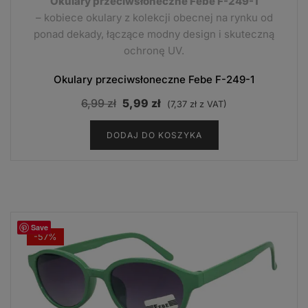
Okulary przeciwsłoneczne Febe F-249-1
– kobiece okulary z kolekcji obecnej na rynku od
ponad dekady, łączące modny design i skuteczną
ochronę UV.
Okulary przeciwsłoneczne Febe F-249-1
Pierwotna
Aktualna
6,99
zł
5,99
zł
(
7,37
zł
z VAT)
cena
cena
DODAJ DO KOSZYKA
wynosiła:
wynosi:
6,99 zł.
5,99 zł.
Save
-57%