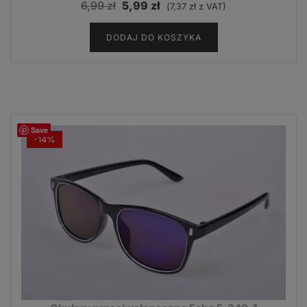
Pierwotna
Aktualna
6,99
zł
5,99
zł
(
7,37
zł
z VAT)
cena
cena
DODAJ DO KOSZYKA
wynosiła:
wynosi:
6,99 zł.
5,99 zł.
Save
-14%