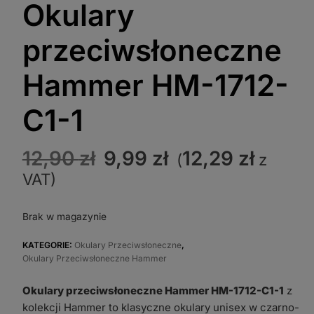
Okulary
przeciwsłoneczne
Hammer HM-1712-
C1-1
Pierwotna
Aktualna
12,90
zł
9,99
zł
12,29
zł
(
z
cena
cena
VAT)
wynosiła:
wynosi:
12,90 zł.
9,99 zł.
Brak w magazynie
KATEGORIE:
Okulary Przeciwsłoneczne
,
Okulary Przeciwsłoneczne Hammer
Okulary przeciwsłoneczne Hammer HM-1712-C1-1
z
kolekcji Hammer to klasyczne okulary unisex w czarno-