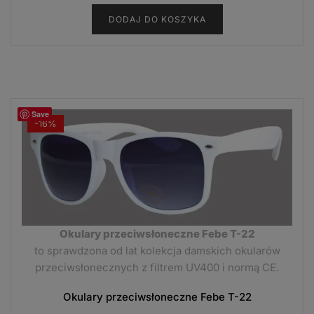
cena
cena
DODAJ DO KOSZYKA
wynosiła:
wynosi:
7,00 zł.
2,99 zł.
Save
-16%
Okulary przeciwsłoneczne Febe T-22
to sprawdzona od lat kolekcja damskich okularów
przeciwsłonecznych z filtrem UV400 i normą CE.
Okulary przeciwsłoneczne Febe T-22