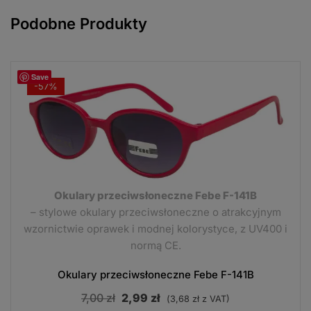
Podobne Produkty
Save
-57%
Okulary przeciwsłoneczne Febe F-141B
– stylowe okulary przeciwsłoneczne o atrakcyjnym
wzornictwie oprawek i modnej kolorystyce, z UV400 i
normą CE.
Okulary przeciwsłoneczne Febe F-141B
Pierwotna
Aktualna
7,00
zł
2,99
zł
(
3,68
zł
z VAT)