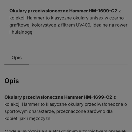
1699-
Okulary przeciwsłoneczne Hammer HM-1699-C2
z
C2
kolekcji Hammer to klasyczne okulary unisex w czarno-
grafitowej kolorystyce z filtrem UV400, idealne na rower
i hulajnogę.
Opis
Opis
Okulary przeciwsłoneczne Hammer HM-1699-C2
z
kolekcji Hammer to klasyczne okulary przeciwsłoneczne o
sportowym charakterze, przeznaczone zarówno dla
kobiet, jak i mężczyzn.
Modele wyróżniają się atrakcyjnym wzornictwem oprawek