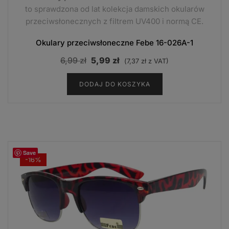
to sprawdzona od lat kolekcja damskich okularów
przeciwsłonecznych z filtrem UV400 i normą CE.
Okulary przeciwsłoneczne Febe 16-026A-1
Pierwotna
Aktualna
6,99
zł
5,99
zł
(
7,37
zł
z VAT)
cena
cena
DODAJ DO KOSZYKA
wynosiła:
wynosi:
6,99 zł.
5,99 zł.
Save
-16%