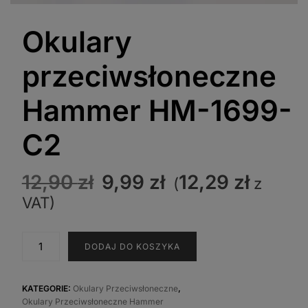
Okulary
przeciwsłoneczne
Hammer HM-1699-
C2
Pierwotna
Aktualna
12,90
zł
9,99
zł
12,29
zł
(
z
cena
cena
VAT)
wynosiła:
wynosi:
12,90 zł.
9,99 zł.
ilość
DODAJ DO KOSZYKA
Okulary
przeciwsłoneczne
Hammer
KATEGORIE:
Okulary Przeciwsłoneczne
,
Okulary Przeciwsłoneczne Hammer
HM-