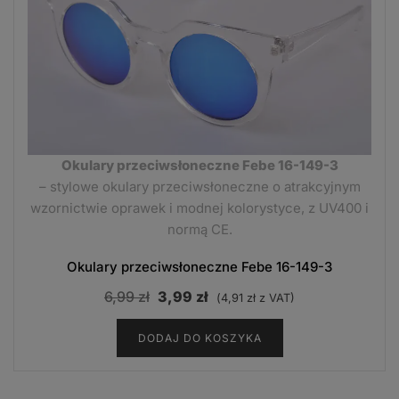
Okulary przeciwsłoneczne Febe 16-149-3
– stylowe okulary przeciwsłoneczne o atrakcyjnym
wzornictwie oprawek i modnej kolorystyce, z UV400 i
normą CE.
Okulary przeciwsłoneczne Febe 16-149-3
Pierwotna
Aktualna
6,99
zł
3,99
zł
(
4,91
zł
z VAT)
cena
cena
DODAJ DO KOSZYKA
wynosiła:
wynosi:
6,99 zł.
3,99 zł.