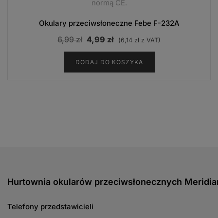
normą CE.
Okulary przeciwsłoneczne Febe F-232A
Pierwotna
Aktualna
6,99
zł
4,99
zł
(
6,14
zł
z VAT)
cena
cena
DODAJ DO KOSZYKA
wynosiła:
wynosi:
6,99 zł.
4,99 zł.
Hurtownia okularów przeciwsłonecznych Meridia
Telefony przedstawicieli