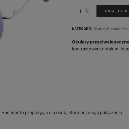
cena
wynosi
ilość
DODAJ DO K
12,90 
Okulary
przeciwsłoneczne
Hammer
KATEGORIE:
Okulary Przeciwsłon
HM-
Okulary przeciwsłonecz
1637-
kontrastowym detalem, ideal
07
i Hammer to propozycja dla osób, które oczekują połączenia