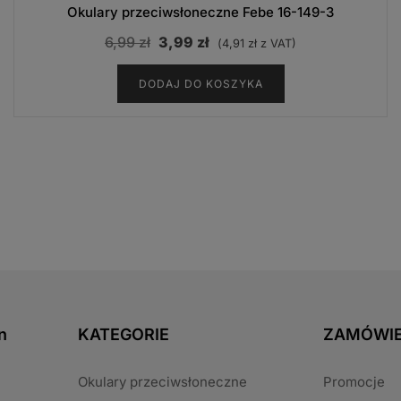
Okulary przeciwsłoneczne Febe 16-149-3
Pierwotna
Aktualna
6,99
zł
3,99
zł
(
4,91
zł
z VAT)
cena
cena
DODAJ DO KOSZYKA
wynosiła:
wynosi:
6,99 zł.
3,99 zł.
n
KATEGORIE
ZAMÓWIE
Okulary przeciwsłoneczne
Promocje