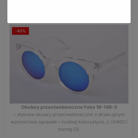
6,99 zł.
3,99 zł.
-43%
Okulary przeciwsłoneczne Febe 16-149-3
– stylowe okulary przeciwsłoneczne o atrakcyjnym
wzornictwie oprawek i modnej kolorystyce, z UV400 i
normą CE.