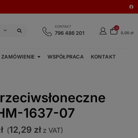
KONTAKT
0
796 486 201
0,00 zł
 ZAMÓWIENIE
WSPÓŁPRACA
KONTAKT
przeciwsłoneczne
HM-1637-07
otna
Aktualna
ł
12,29
zł
(
z VAT)