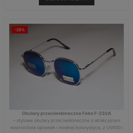
6,99 zł.
3,99 zł.
-29%
Okulary przeciwsłoneczne Febe F-232A
– stylowe okulary przeciwsłoneczne o atrakcyjnym
wzornictwie oprawek i modnej kolorystyce, z UV400 i