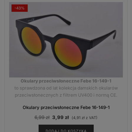
-43%
Okulary przeciwsłoneczne Febe 16-149-1
to sprawdzona od lat kolekcja damskich okularów
przeciwsłonecznych z filtrem UV400 i normą CE.
Okulary przeciwsłoneczne Febe 16-149-1
Pierwotna
Aktualna
6,99
zł
3,99
zł
(
4,91
zł
z VAT)
cena
cena
DODAJ DO KOSZYKA
wynosiła:
wynosi: