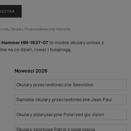
cena
ła:
wynosi:
OSZYKA
zł.
9,99 zł.
eczne
,
Okulary Przeciwsłoneczne Hammer
ne Hammer HM-1637-07
to modne okulary unisex z
ne na co dzień, rower i hulajnogę.
Nowości 2026
Okulary przeciwsłoneczne Seevision
Damskie okulary przeciwsłoneczne Jean Paul
Okulary polaryzacyjne Polarized gio vision
Okulary sportowe Patrol z polaryzacją