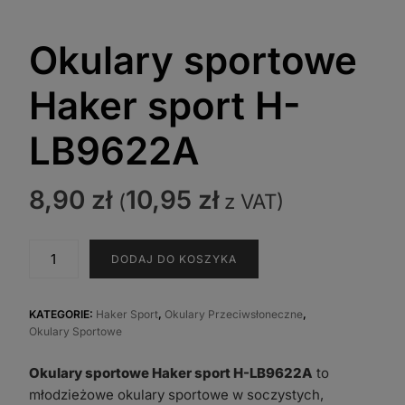
Okulary sportowe
Haker sport H-
LB9622A
8,90
zł
10,95
zł
(
z VAT)
ilość
DODAJ DO KOSZYKA
Okulary
sportowe
Haker
KATEGORIE:
Haker Sport
,
Okulary Przeciwsłoneczne
,
Okulary Sportowe
sport
H-
Okulary sportowe Haker sport H-LB9622A
to
LB9622A
młodzieżowe okulary sportowe w soczystych,