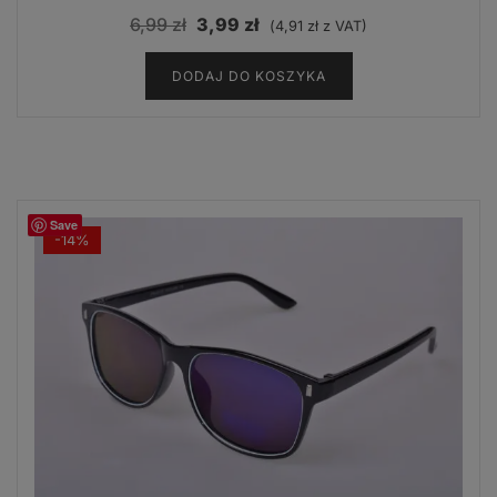
Pierwotna
Aktualna
6,99
zł
3,99
zł
(
4,91
zł
z VAT)
cena
cena
DODAJ DO KOSZYKA
wynosiła:
wynosi:
6,99 zł.
3,99 zł.
Save
-14%