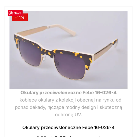
Save
-14%
Okulary przeciwsłoneczne Febe 16-026-4
– kobiece okulary z kolekcji obecnej na rynku od
ponad dekady, łączące modny design i skuteczną
ochronę UV.
Okulary przeciwsłoneczne Febe 16-026-4