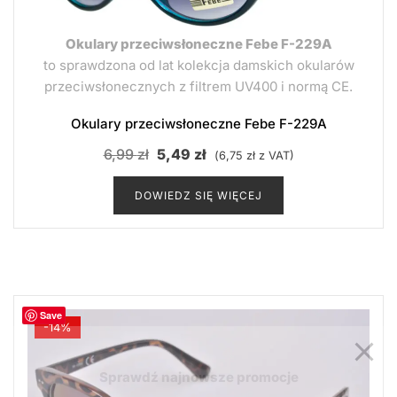
Okulary przeciwsłoneczne Febe F-229A
to sprawdzona od lat kolekcja damskich okularów
przeciwsłonecznych z filtrem UV400 i normą CE.
Okulary przeciwsłoneczne Febe F-229A
Pierwotna
Aktualna
6,99
zł
5,49
zł
(
6,75
zł
z VAT)
cena
cena
DOWIEDZ SIĘ WIĘCEJ
wynosiła:
wynosi:
6,99 zł.
5,49 zł.
Save
-14%