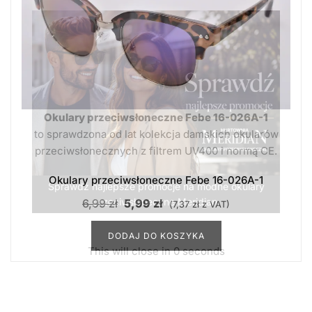
Okulary przeciwsłoneczne Febe 16-026A-1
to sprawdzona od lat kolekcja damskich okularów
przeciwsłonecznych z filtrem UV400 i normą CE.
Okulary przeciwsłoneczne Febe 16-026A-1
Pierwotna
Aktualna
6,99
zł
5,99
zł
(
7,37
zł
z VAT)
cena
cena
DODAJ DO KOSZYKA
wynosiła:
wynosi:
6,99 zł.
5,99 zł.