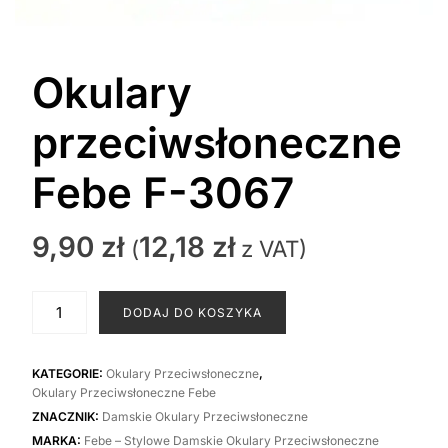
Okulary
przeciwsłoneczne
Febe F-3067
9,90
zł
12,18
zł
(
z VAT)
ilość
DODAJ DO KOSZYKA
Okulary
przeciwsłoneczne
Febe
KATEGORIE:
Okulary Przeciwsłoneczne
,
Okulary Przeciwsłoneczne Febe
F-
ZNACZNIK:
Damskie Okulary Przeciwsłoneczne
3067
MARKA:
Febe – Stylowe Damskie Okulary Przeciwsłoneczne