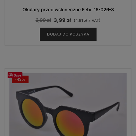
Okulary przeciwsłoneczne Febe 16-026-3
Pierwotna
Aktualna
6,99
zł
3,99
zł
(
4,91
zł
z VAT)
cena
cena
DODAJ DO KOSZYKA
wynosiła:
wynosi:
6,99 zł.
3,99 zł.
Save
-43%