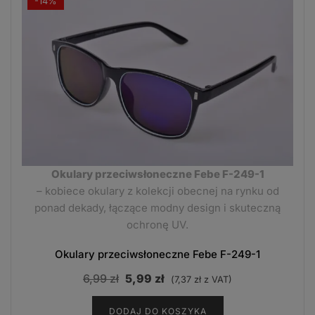
-14%
Okulary przeciwsłoneczne Febe F-249-1
– kobiece okulary z kolekcji obecnej na rynku od
ponad dekady, łączące modny design i skuteczną
ochronę UV.
Okulary przeciwsłoneczne Febe F-249-1
Pierwotna
Aktualna
6,99
zł
5,99
zł
(
7,37
zł
z VAT)
cena
cena
DODAJ DO KOSZYKA
wynosiła:
wynosi: