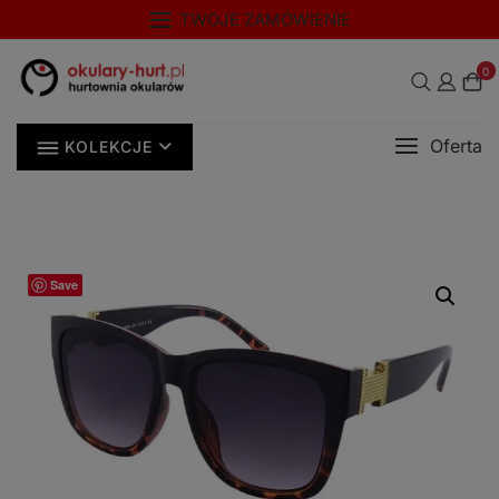
Skip
modal-check
TWOJE ZAMÓWIENIE
to
content
0
Oferta
KOLEKCJE
Save