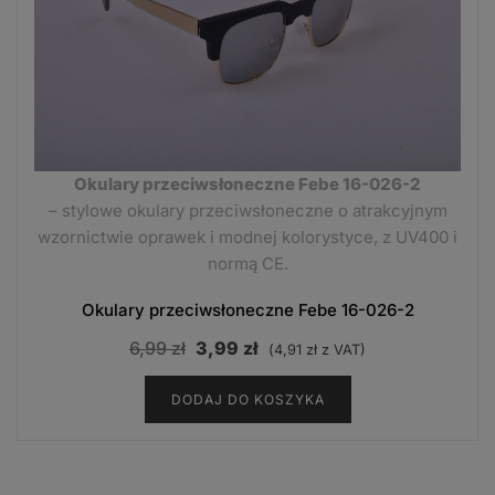
Okulary przeciwsłoneczne Febe 16-026-2
– stylowe okulary przeciwsłoneczne o atrakcyjnym
wzornictwie oprawek i modnej kolorystyce, z UV400 i
normą CE.
Okulary przeciwsłoneczne Febe 16-026-2
Pierwotna
Aktualna
6,99
zł
3,99
zł
(
4,91
zł
z VAT)
cena
cena
DODAJ DO KOSZYKA
wynosiła:
wynosi:
6,99 zł.
3,99 zł.