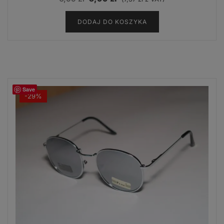
cena
cena
DODAJ DO KOSZYKA
wynosiła:
wynosi:
6,99 zł.
5,99 zł.
Save
-29%