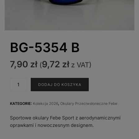
BG-5354 B
7,90
zł
9,72
zł
(
z VAT)
ilość
DODAJ DO KOSZYKA
BG-
5354
B
KATEGORIE:
Kolekcja 2026
,
Okulary Przeciwsłoneczne Febe
Sportowe okulary Febe Sport z aerodynamicznymi
oprawkami i nowoczesnym designem.