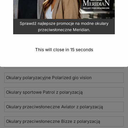
Sprawdź najlepsze promocje na modne okulary
przeciwsłoneczne Meridian.
Nowości 2026
Okulary przeciwsłoneczne Seevision
This will close in
15
seconds
Damskie okulary przeciwsłoneczne Jean Paul
Okulary polaryzacyjne Polarized gio vision
Okulary sportowe Patrol z polaryzacją
Okulary przeciwsłoneczne Aviator z polaryzacją
Okulary przeciwsłoneczne Bizze z polaryzacją