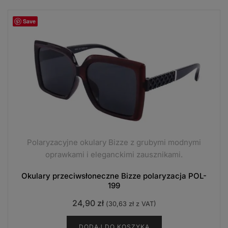
Save
Polaryzacyjne okulary Bizze z grubymi modnymi
oprawkami i eleganckimi zausznikami.
Okulary przeciwsłoneczne Bizze polaryzacja POL-
199
24,90
zł
(
30,63
zł
z VAT)
DODAJ DO KOSZYKA