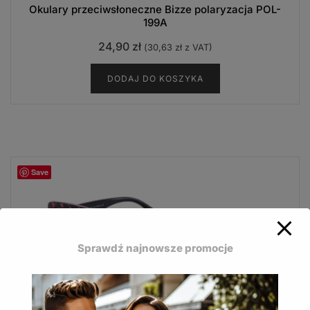
Okulary przeciwsłoneczne Bizze polaryzacja POL-
199A
24,90
zł
(
30,63
zł
z VAT)
DODAJ DO KOSZYKA
Save
Sprawdź najnowsze promocje