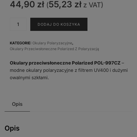
44,90
zł
55,23
zł
(
z VAT)
ilość
DODAJ DO KOSZYKA
Okulary
przeciwsłoneczne
Polarized
KATEGORIE:
Okulary Polaryzacyjne
,
Okulary Przeciwsłoneczne Polarized Z Polaryzacją
POL-
997CZ
Okulary przeciwsłoneczne Polarized POL-997CZ
–
modne okulary polaryzacyjne z filtrem UV400 i dużymi
owalnymi szkłami.
Opis
Opis