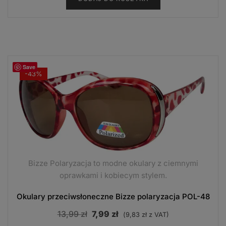
Save
-43%
Bizze Polaryzacja to modne okulary z ciemnymi
oprawkami i kobiecym stylem.
Okulary przeciwsłoneczne Bizze polaryzacja POL-48
Pierwotna
Aktualna
13,99
zł
7,99
zł
(
9,83
zł
z VAT)
cena
cena