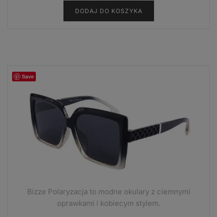
DODAJ DO KOSZYKA
wynosiła:
wynosi:
13,99 zł.
7,99 zł.
Save
Bizze Polaryzacja to modne okulary z ciemnymi
oprawkami i kobiecym stylem.