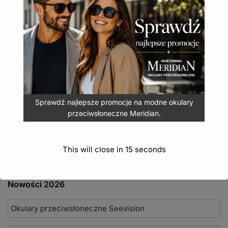
Eleganckie okulary Bizze łączą komfort widzenia z
nowoczesnym designem.
Okulary przeciwsłoneczne Bizze polaryzacja POL-
200B
24,90
zł
(
30,63
zł
z VAT)
Sprawdź najlepsze promocje na modne okulary
DODAJ DO KOSZYKA
przeciwsłoneczne Meridian.
This will close in
15
seconds
Nowości 2026
Okulary przeciwsłoneczne Seevision