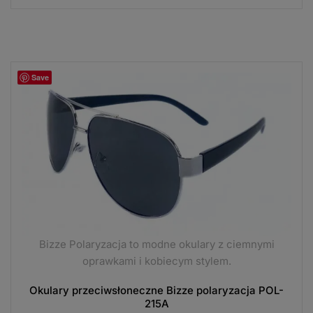
Save
Bizze Polaryzacja to modne okulary z ciemnymi
oprawkami i kobiecym stylem.
Okulary przeciwsłoneczne Bizze polaryzacja POL-
215A