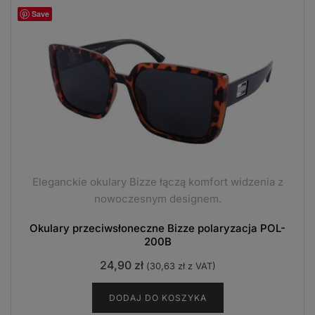
Save
Eleganckie okulary Bizze łączą komfort widzenia z
nowoczesnym designem.
Okulary przeciwsłoneczne Bizze polaryzacja POL-
200B
24,90
zł
(
30,63
zł
z VAT)
DODAJ DO KOSZYKA