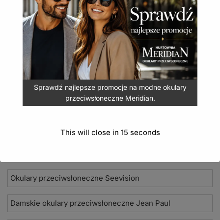
nowoczesnym designem.
Okulary przeciwsłoneczne Bizze polaryzacja POL-
208
24,90
zł
(
30,63
zł
z VAT)
DODAJ DO KOSZYKA
Sprawdź najlepsze promocje na modne okulary
przeciwsłoneczne Meridian.
This will close in
15
seconds
Nowości 2026
Okulary przeciwsłoneczne Seevision
Damskie okulary przeciwsłoneczne Jean Paul