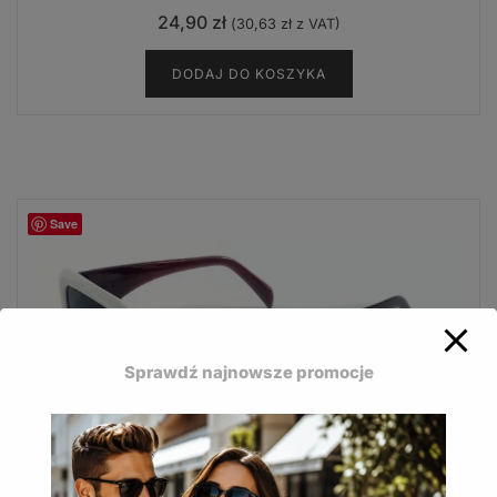
24,90
zł
(
30,63
zł
z VAT)
DODAJ DO KOSZYKA
Save
Sprawdź najnowsze promocje
Eleganckie okulary Bizze łączą komfort widzenia z