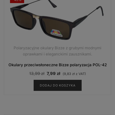
Polaryzacyjne okulary Bizze z grubymi modnymi
oprawkami i eleganckimi zausznikami.
Okulary przeciwsłoneczne Bizze polaryzacja POL-42
Pierwotna
Aktualna
13,99
zł
7,99
zł
(
9,83
zł
z VAT)
cena
cena
DODAJ DO KOSZYKA
wynosiła:
wynosi:
13,99 zł.
7,99 zł.