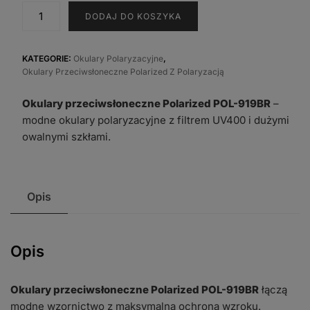
ilość
DODAJ DO KOSZYKA
Okulary
przeciwsłoneczne
Polarized
KATEGORIE:
Okulary Polaryzacyjne
,
Okulary Przeciwsłoneczne Polarized Z Polaryzacją
POL-
919BR
Okulary przeciwsłoneczne Polarized POL-919BR
–
modne okulary polaryzacyjne z filtrem UV400 i dużymi
owalnymi szkłami.
Opis
Opis
Okulary przeciwsłoneczne Polarized POL-919BR
łączą
modne wzornictwo z maksymalną ochroną wzroku.