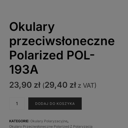
Okulary
przeciwsłoneczne
Polarized POL-
193A
23,90
zł
29,40
zł
(
z VAT)
ilość
DODAJ DO KOSZYKA
Okulary
przeciwsłoneczne
Polarized
KATEGORIE:
Okulary Polaryzacyjne
,
Okulary Przeciwsłoneczne Polarized Z Polaryzacją
POL-