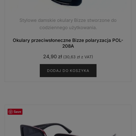
Stylowe damskie okulary Bizze stworzone do
codziennego użytkowania.
Okulary przeciwsłoneczne Bizze polaryzacja POL-
208A
24,90
zł
(
30,63
zł
z VAT)
DODAJ DO KOSZYKA
Save