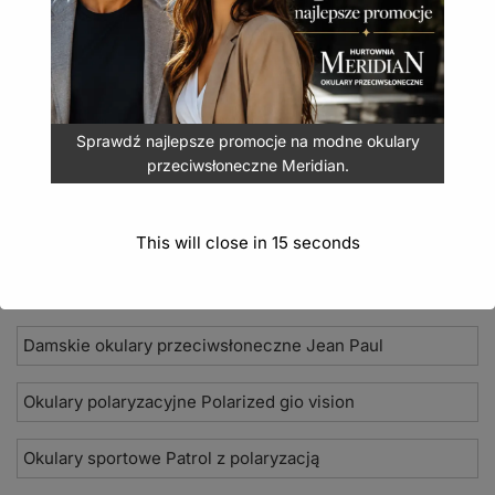
24,90
zł
(
30,63
zł
z VAT)
DODAJ DO KOSZYKA
Sprawdź najlepsze promocje na modne okulary
przeciwsłoneczne Meridian.
Nowości 2026
This will close in
15
seconds
Okulary przeciwsłoneczne Seevision
Damskie okulary przeciwsłoneczne Jean Paul
Okulary polaryzacyjne Polarized gio vision
Okulary sportowe Patrol z polaryzacją