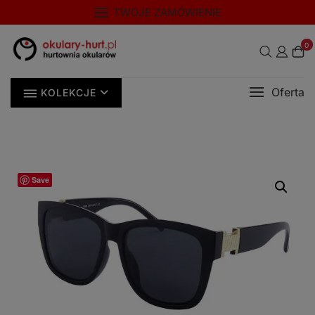
Skip
modal-check
TWOJE ZAMÓWIENIE
to
content
0
Oferta
KOLEKCJE
Save