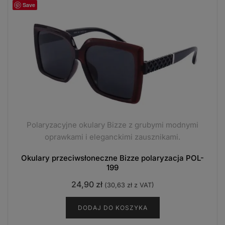
Save
Polaryzacyjne okulary Bizze z grubymi modnymi
oprawkami i eleganckimi zausznikami.
Okulary przeciwsłoneczne Bizze polaryzacja POL-
199
24,90
zł
(
30,63
zł
z VAT)
DODAJ DO KOSZYKA