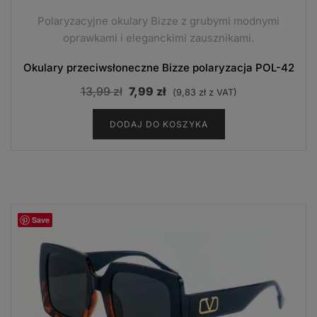
Polaryzacyjne okulary Bizze z grubymi modnymi
oprawkami i eleganckimi zausznikami.
Okulary przeciwsłoneczne Bizze polaryzacja POL-42
Pierwotna
Aktualna
13,99
zł
7,99
zł
(
9,83
zł
z VAT)
cena
cena
DODAJ DO KOSZYKA
wynosiła:
wynosi:
13,99 zł.
7,99 zł.
Save