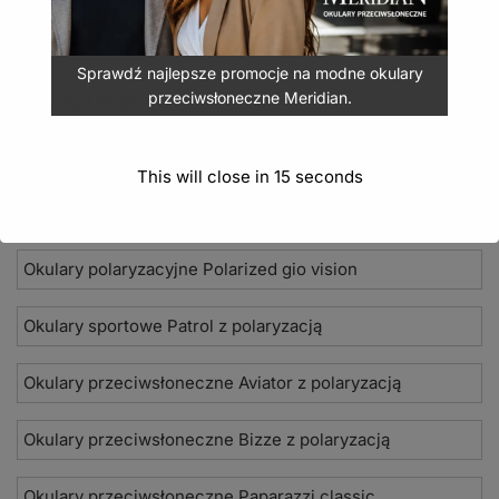
Sprawdź najlepsze promocje na modne okulary
przeciwsłoneczne Meridian.
Nowości 2026
Okulary przeciwsłoneczne Seevision
This will close in
14
seconds
Damskie okulary przeciwsłoneczne Jean Paul
Okulary polaryzacyjne Polarized gio vision
Okulary sportowe Patrol z polaryzacją
Okulary przeciwsłoneczne Aviator z polaryzacją
Okulary przeciwsłoneczne Bizze z polaryzacją
Okulary przeciwsłoneczne Paparazzi classic