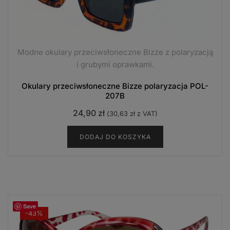
Modne okulary przeciwsłoneczne Bizze z polaryzacją
i grubymi oprawkami.
Okulary przeciwsłoneczne Bizze polaryzacja POL-
207B
24,90
zł
(
30,63
zł
z VAT)
DODAJ DO KOSZYKA
Save
-43%