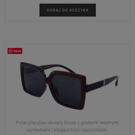
DODAJ DO KOSZYKA
Save
Polaryzacyjne okulary Bizze z grubymi modnymi
oprawkami i eleganckimi zausznikami.