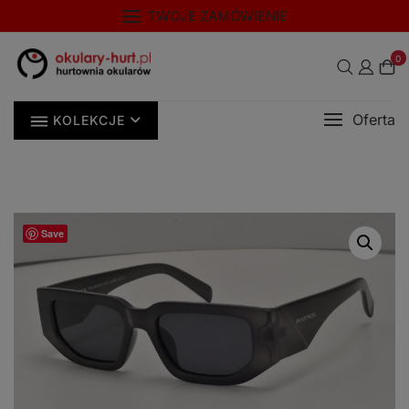
Skip
modal-check
TWOJE ZAMÓWIENIE
to
content
0
Oferta
KOLEKCJE
Save