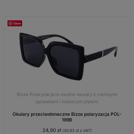
Save
Bizze Polaryzacja to modne okulary z ciemnymi
oprawkami i kobiecym stylem.
Okulary przeciwsłoneczne Bizze polaryzacja POL-
199B
24,90
zł
(
30,63
zł
z VAT)