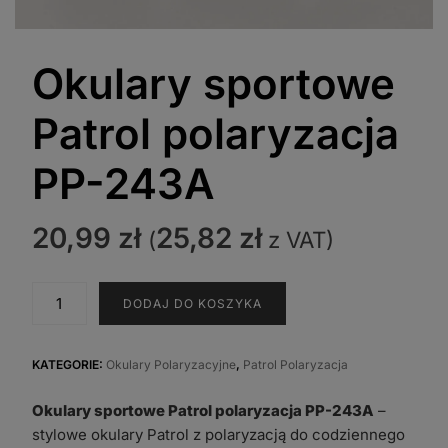
Okulary sportowe
Patrol polaryzacja
PP-243A
20,99
zł
25,82
zł
(
z VAT)
ilość
DODAJ DO KOSZYKA
Okulary
sportowe
Patrol
KATEGORIE:
Okulary Polaryzacyjne
,
Patrol Polaryzacja
polaryzacja
Okulary sportowe Patrol polaryzacja PP-243A
–
PP-
stylowe okulary Patrol z polaryzacją do codziennego
243A