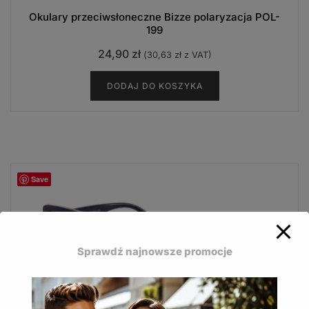
Okulary przeciwsłoneczne Bizze polaryzacja POL-
199
24,90
zł
(
30,63
zł
z VAT)
DODAJ DO KOSZYKA
Save
Sprawdź najnowsze promocje