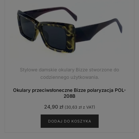
Stylowe damskie okulary Bizze stworzone do
codziennego użytkowania.
Okulary przeciwsłoneczne Bizze polaryzacja POL-
208B
24,90
zł
(
30,63
zł
z VAT)
DODAJ DO KOSZYKA