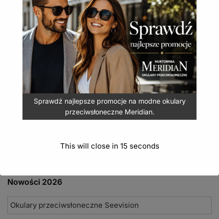
Bizze Polaryzacja to modne okulary z ciemnymi
oprawkami i kobiecym stylem.
Okulary przeciwsłoneczne Bizze polaryzacja POL-
200
24,90
zł
(
30,63
zł
z VAT)
Sprawdź najlepsze promocje na modne okulary
DODAJ DO KOSZYKA
przeciwsłoneczne Meridian.
This will close in
15
seconds
Nowości 2026
Okulary przeciwsłoneczne Seevision