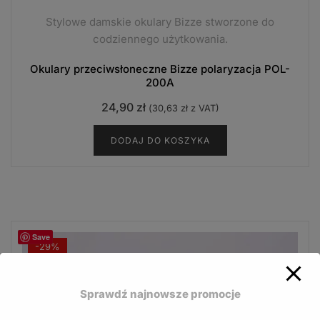
Stylowe damskie okulary Bizze stworzone do
codziennego użytkowania.
Okulary przeciwsłoneczne Bizze polaryzacja POL-
200A
24,90
zł
(
30,63
zł
z VAT)
DODAJ DO KOSZYKA
Save
-29%
Sprawdź najnowsze promocje