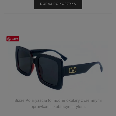
DODAJ DO KOSZYKA
wynosiła:
wynosi:
13,99 zł.
7,99 zł.
Save
Bizze Polaryzacja to modne okulary z ciemnymi
oprawkami i kobiecym stylem.