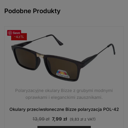
Podobne Produkty
Save
-43%
Polaryzacyjne okulary Bizze z grubymi modnymi
oprawkami i eleganckimi zausznikami.
Okulary przeciwsłoneczne Bizze polaryzacja POL-42
Pierwotna
Aktualna
13,99
zł
7,99
zł
(
9,83
zł
z VAT)
cena
cena