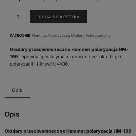
ilość
DODAJ DO KOSZYKA
Okulary
przeciwsłoneczne
Hammer
KATEGORIE:
Hammer Polaryzacja
,
Okulary Polaryzacyjne
polaryzacja
Okulary przeciwsłoneczne Hammer polaryzacja HM-
HM-
199
zapewniają maksymalną ochronę wzroku dzięki
199
polaryzacji i filtrowi UV400.
Opis
Opis
Okulary przeciwsłoneczne Hammer polaryzacja HM-199