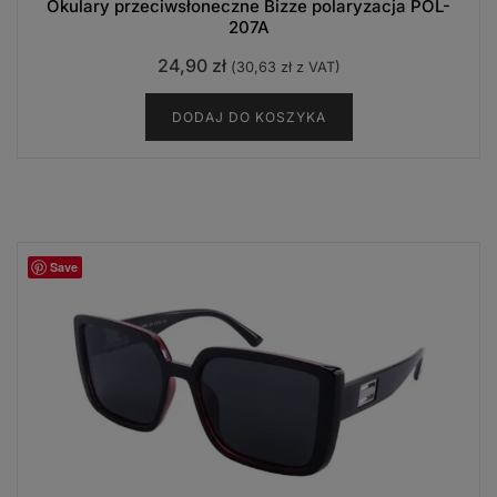
Okulary przeciwsłoneczne Bizze polaryzacja POL-
207A
24,90
zł
(
30,63
zł
z VAT)
DODAJ DO KOSZYKA
Save