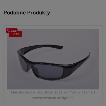
Podobne Produkty
Save
-29%
Eleganckie okulary Bizze łączą komfort widzenia z
nowoczesnym designem.