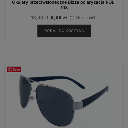
Okulary przeciwsłoneczne Bizze polaryzacja POL-
103
Pierwotna
Aktualna
13,99
zł
9,99
zł
(
12,29
zł
z VAT)
cena
cena
DODAJ DO KOSZYKA
wynosiła:
wynosi:
13,99 zł.
9,99 zł.
Save