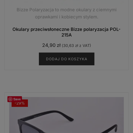
Bizze Polaryzacja to modne okulary z ciemnymi
oprawkami i kobiecym stylem.
Okulary przeciwsłoneczne Bizze polaryzacja POL-
215A
24,90
zł
(
30,63
zł
z VAT)
DODAJ DO KOSZYKA
Save
-29%