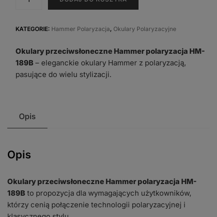
Okulary
przeciwsłoneczne
Hammer
KATEGORIE:
Hammer Polaryzacja
,
Okulary Polaryzacyjne
polaryzacja
Okulary przeciwsłoneczne Hammer polaryzacja HM-
HM-
189B
– eleganckie okulary Hammer z polaryzacją,
189B
pasujące do wielu stylizacji.
Opis
Opis
Okulary przeciwsłoneczne Hammer polaryzacja HM-
189B
to propozycja dla wymagających użytkowników,
którzy cenią połączenie technologii polaryzacyjnej i
klasycznego stylu.