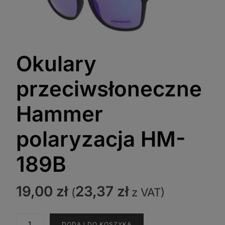
Okulary
przeciwsłoneczne
Hammer
polaryzacja HM-
189B
19,00
zł
23,37
zł
(
z VAT)
ilość
DODAJ DO KOSZYKA