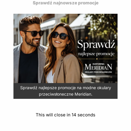
Sprawdź najnowsze promocje
Eleganckie okulary Bizze łączą komfort widzenia z
nowoczesnym designem.
Sprawdź najlepsze promocje na modne okulary
Okulary przeciwsłoneczne Bizze polaryzacja POL-
204
przeciwsłoneczne Meridian.
24,90
zł
(
30,63
zł
z VAT)
This will close in
14
seconds
DODAJ DO KOSZYKA