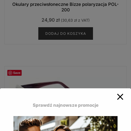
Okulary przeciwsłoneczne Bizze polaryzacja POL-
200
24,90
zł
(
30,63
zł
z VAT)
DODAJ DO KOSZYKA
Save
Sprawdź najnowsze promocje