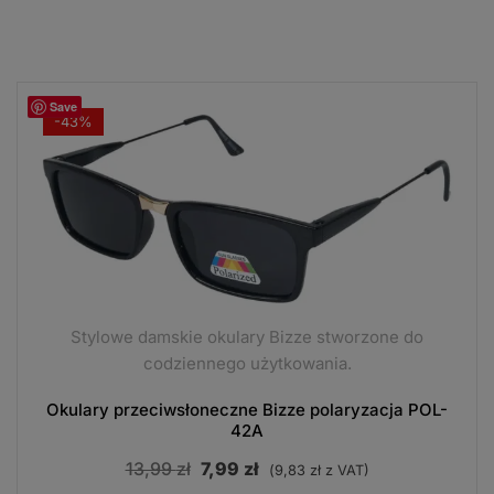
Save
-43%
Stylowe damskie okulary Bizze stworzone do
codziennego użytkowania.
Okulary przeciwsłoneczne Bizze polaryzacja POL-
42A
Pierwotna
Aktualna
13,99
zł
7,99
zł
(
9,83
zł
z VAT)