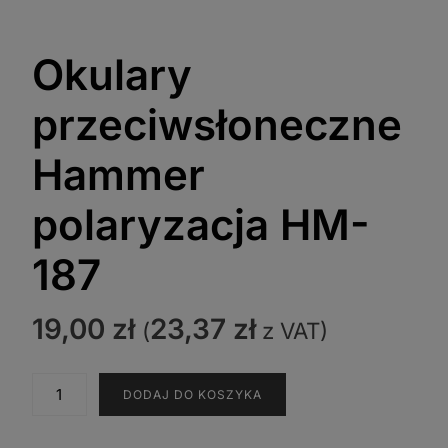
Okulary
przeciwsłoneczne
Hammer
polaryzacja HM-
187
19,00
zł
23,37
zł
(
z VAT)
ilość
DODAJ DO KOSZYKA
Okulary
przeciwsłoneczne