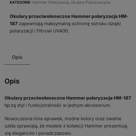
Hammer
KATEGORIE:
Hammer Polaryzacja
,
Okulary Polaryzacyjne
polaryzacja
Okulary przeciwsłoneczne Hammer polaryzacja HM-
HM-
187
zapewniają maksymalną ochronę wzroku dzięki
187
polaryzacji i filtrowi UV400.
Opis
Opis
Okulary przeciwsłoneczne Hammer polaryzacja HM-187
łączą styl i funkcjonalność w jednym akcesorium.
Nowoczesna linia oprawek, modne kolory oraz owalne
szkła sprawiają, że modele z kolekcji Hammer prezentują
się elegancko i ponadczasowo.