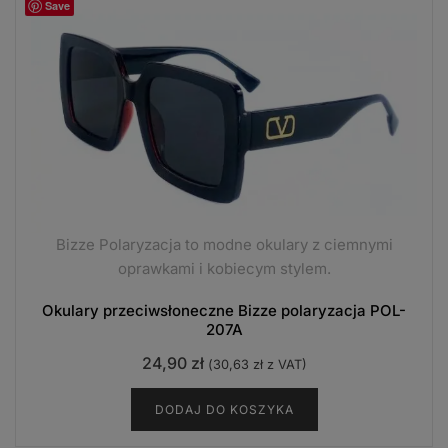
Save
Bizze Polaryzacja to modne okulary z ciemnymi
oprawkami i kobiecym stylem.
Okulary przeciwsłoneczne Bizze polaryzacja POL-
207A
24,90
zł
(
30,63
zł
z VAT)
DODAJ DO KOSZYKA