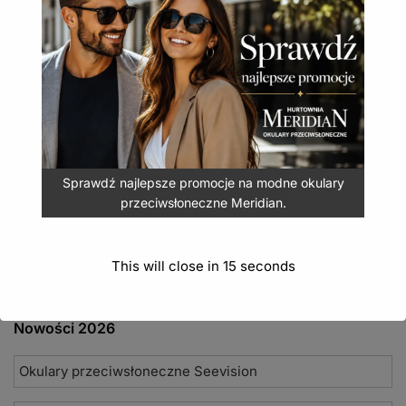
Eleganckie okulary Bizze łączą komfort widzenia z
nowoczesnym designem.
Okulary przeciwsłoneczne Bizze polaryzacja POL-
208
24,90
zł
(
30,63
zł
z VAT)
Sprawdź najlepsze promocje na modne okulary
DODAJ DO KOSZYKA
przeciwsłoneczne Meridian.
This will close in
14
seconds
Nowości 2026
Okulary przeciwsłoneczne Seevision