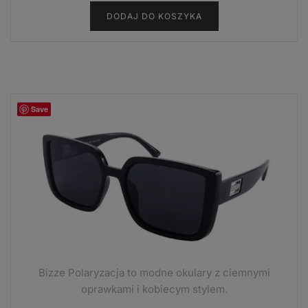
cena
cena
DODAJ DO KOSZYKA
wynosiła:
wynosi:
13,99 zł.
7,99 zł.
Save
Bizze Polaryzacja to modne okulary z ciemnymi
oprawkami i kobiecym stylem.