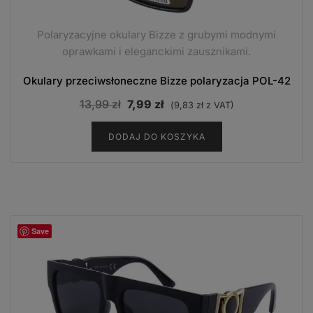
Polaryzacyjne okulary Bizze z grubymi modnymi
oprawkami i eleganckimi zausznikami.
Okulary przeciwsłoneczne Bizze polaryzacja POL-42
Pierwotna
Aktualna
13,99
zł
7,99
zł
(
9,83
zł
z VAT)
cena
cena
DODAJ DO KOSZYKA
wynosiła:
wynosi:
13,99 zł.
7,99 zł.
Save