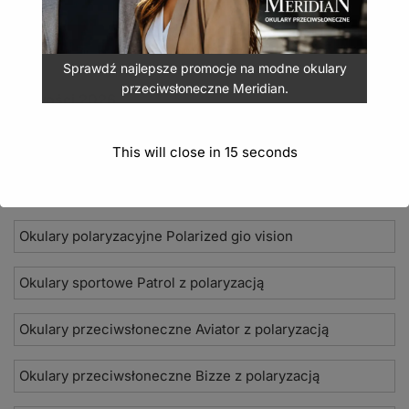
Sprawdź najlepsze promocje na modne okulary
przeciwsłoneczne Meridian.
Nowości 2026
Okulary przeciwsłoneczne Seevision
This will close in
14
seconds
Damskie okulary przeciwsłoneczne Jean Paul
Okulary polaryzacyjne Polarized gio vision
Okulary sportowe Patrol z polaryzacją
Okulary przeciwsłoneczne Aviator z polaryzacją
Okulary przeciwsłoneczne Bizze z polaryzacją