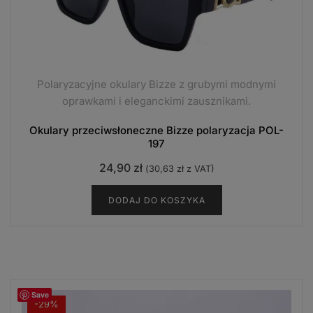
Polaryzacyjne okulary Bizze z grubymi modnymi
oprawkami i eleganckimi zausznikami.
Okulary przeciwsłoneczne Bizze polaryzacja POL-
197
24,90
zł
(
30,63
zł
z VAT)
DODAJ DO KOSZYKA
Save
-29%