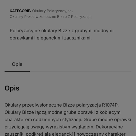
przeciwsłoneczne
Bizze
KATEGORIE:
Okulary Polaryzacyjne
,
Okulary Przeciwsłoneczne Bizze Z Polaryzacją
polaryzacja
R1074P
Polaryzacyjne okulary Bizze z grubymi modnymi
oprawkami i eleganckimi zausznikami.
Opis
Opis
Okulary przeciwsłoneczne Bizze polaryzacja R1074P.
Okulary Bizze łączą modne grube oprawki z kobiecym
charakterem codziennych stylizacji. Grube modne oprawki
przyciągają uwagę wyrazistym wyglądem. Dekoracyjne
zauszniki podkreślają elegancki i nowoczesny charakter