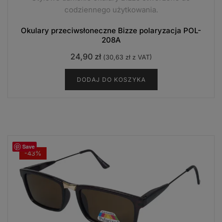
codziennego użytkowania.
Okulary przeciwsłoneczne Bizze polaryzacja POL-
208A
24,90
zł
(
30,63
zł
z VAT)
DODAJ DO KOSZYKA
Save
-43%