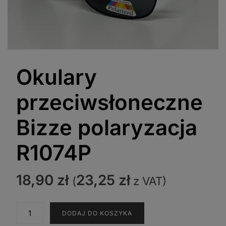
Okulary
przeciwsłoneczne
Bizze polaryzacja
R1074P
18,90
zł
23,25
zł
(
z VAT)
ilość
DODAJ DO KOSZYKA
Okulary