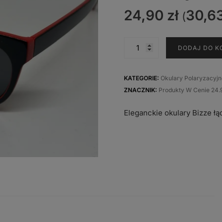
24,90
zł
30,6
(
ilość
DODAJ DO K
Okulary
przeciwsłoneczne
Bizze
KATEGORIE:
Okulary Polaryzacyj
polaryzacja
ZNACZNIK:
Produkty W Cenie 24.
M7302P-
Eleganckie okulary Bizze 
B