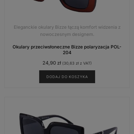
Eleganckie okulary Bizze łączą komfort widzenia z
nowoczesnym designem.
Okulary przeciwsłoneczne Bizze polaryzacja POL-
204
24,90
zł
(
30,63
zł
z VAT)
DODAJ DO KOSZYKA