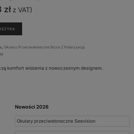
3
zł
z VAT)
OSZYKA
ne
,
Okulary Przeciwsłoneczne Bizze Z Polaryzacją
99
łączą komfort widzenia z nowoczesnym designem.
Nowości 2026
Okulary przeciwsłoneczne Seevision