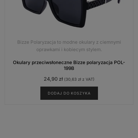
Bizze Polaryzacja to modne okulary z ciemnymi
oprawkami i kobiecym stylem.
Okulary przeciwsłoneczne Bizze polaryzacja POL-
199B
24,90
zł
(
30,63
zł
z VAT)
DODAJ DO KOSZYKA