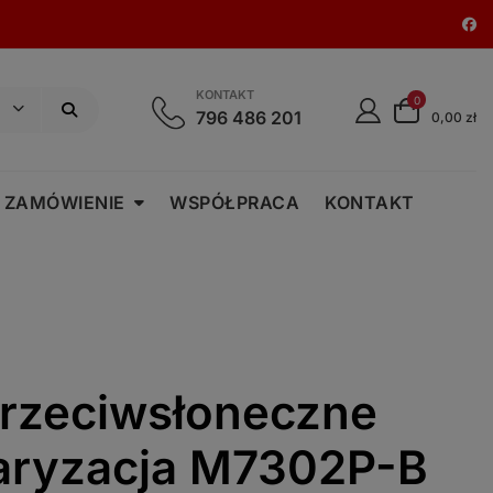
KONTAKT
0
796 486 201
0,00 zł
 ZAMÓWIENIE
WSPÓŁPRACA
KONTAKT
przeciwsłoneczne
laryzacja M7302P-B