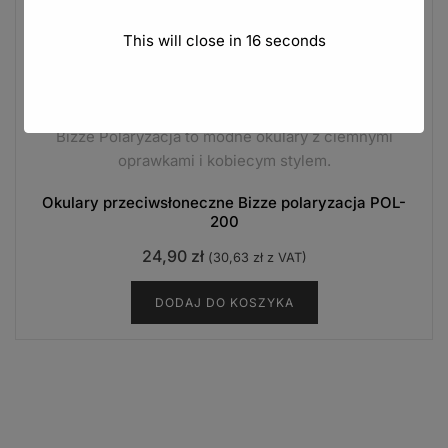
This will close in
15
seconds
Bizze Polaryzacja to modne okulary z ciemnymi
oprawkami i kobiecym stylem.
Okulary przeciwsłoneczne Bizze polaryzacja POL-
200
24,90
zł
(
30,63
zł
z VAT)
DODAJ DO KOSZYKA