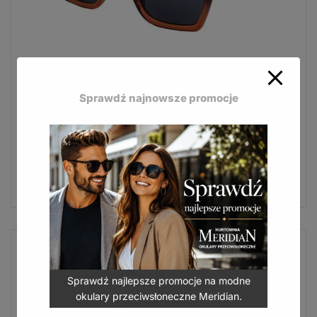
Bizze Polaryzacja to modne okulary z ciemnymi
oprawkami i kobiecym stylem.
Sprawdź najnowsze promocje
Okulary przeciwsłoneczne Bizze polaryzacja POL-
197A
24,90
zł
(
30,63
zł
z VAT)
DODAJ DO KOSZYKA
Sprawdź najlepsze promocje na modne
okulary przeciwsłoneczne Meridian.