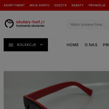
Skip
ASORTYMENT
MOJE KONTO
KOSZYK
RABATY
PROMOCJE
to
content
HOME
O NAS
PR
KOLEKCJE