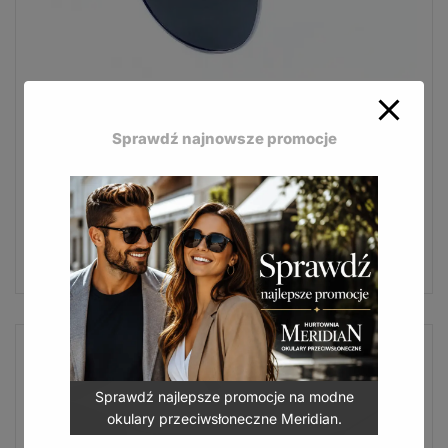
Bizze Polaryzacja to modne okulary z ciemnymi
oprawkami i kobiecym stylem.
Sprawdź najnowsze promocje
Okulary przeciwsłoneczne Bizze polaryzacja POL-
215A
24,90
zł
(
30,63
zł
z VAT)
DODAJ DO KOSZYKA
-43%
Sprawdź najlepsze promocje na modne
okulary przeciwsłoneczne Meridian.