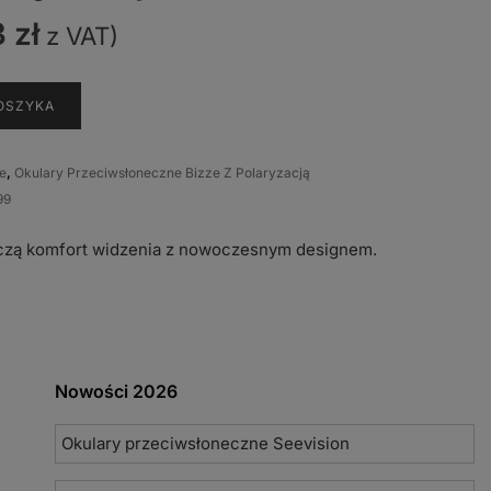
3
zł
z VAT)
OSZYKA
ne
,
Okulary Przeciwsłoneczne Bizze Z Polaryzacją
99
łączą komfort widzenia z nowoczesnym designem.
Nowości 2026
Okulary przeciwsłoneczne Seevision