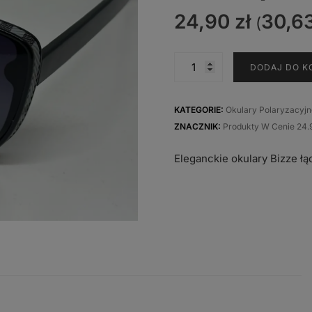
24,90
zł
30,6
(
ilość
DODAJ DO K
Okulary
przeciwsłoneczne
Bizze
KATEGORIE:
Okulary Polaryzacyj
polaryzacja
ZNACZNIK:
Produkty W Cenie 24.
M4389-
Eleganckie okulary Bizze 
P-
B