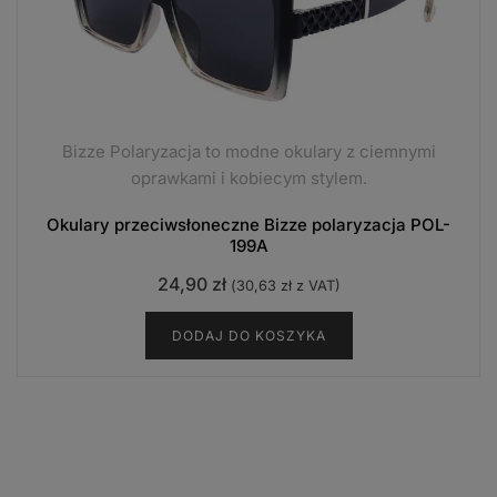
Bizze Polaryzacja to modne okulary z ciemnymi
oprawkami i kobiecym stylem.
Okulary przeciwsłoneczne Bizze polaryzacja POL-
199A
24,90
zł
(
30,63
zł
z VAT)
DODAJ DO KOSZYKA