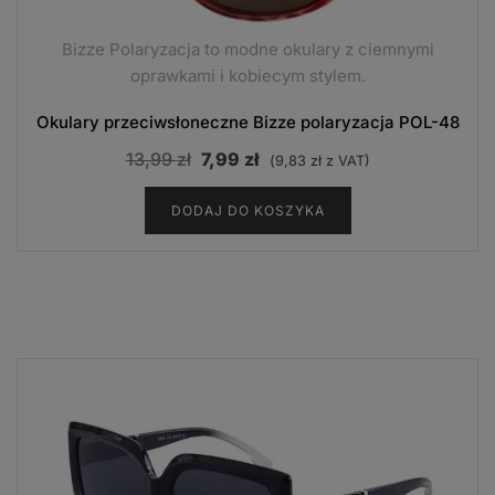
Bizze Polaryzacja to modne okulary z ciemnymi
oprawkami i kobiecym stylem.
Okulary przeciwsłoneczne Bizze polaryzacja POL-48
Pierwotna
Aktualna
13,99
zł
7,99
zł
(
9,83
zł
z VAT)
cena
cena
DODAJ DO KOSZYKA
wynosiła:
wynosi:
13,99 zł.
7,99 zł.