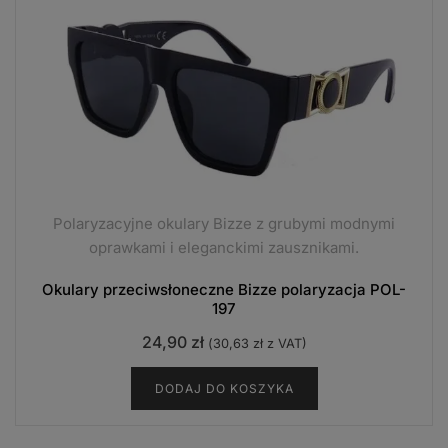
Polaryzacyjne okulary Bizze z grubymi modnymi
oprawkami i eleganckimi zausznikami.
Okulary przeciwsłoneczne Bizze polaryzacja POL-
197
24,90
zł
(
30,63
zł
z VAT)
DODAJ DO KOSZYKA