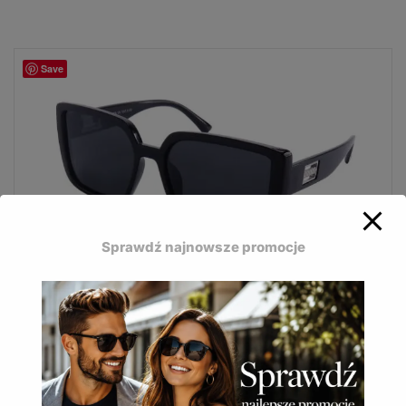
Save
Sprawdź najnowsze promocje
Bizze Polaryzacja to modne okulary z ciemnymi
oprawkami i kobiecym stylem.
Okulary przeciwsłoneczne Bizze polaryzacja POL-
200
24,90
zł
(
30,63
zł
z VAT)