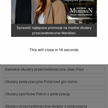
DODAJ DO KOSZYKA
Sprawdź najlepsze promocje na modne okulary
przeciwsłoneczne Meridian.
Nowości 2026
This will close in
14
seconds
Okulary przeciwsłoneczne Seevision
Damskie okulary przeciwsłoneczne Jean Paul
Okulary polaryzacyjne Polarized gio vision
Okulary sportowe Patrol z polaryzacją
Okulary przeciwsłoneczne Aviator z polaryzacją