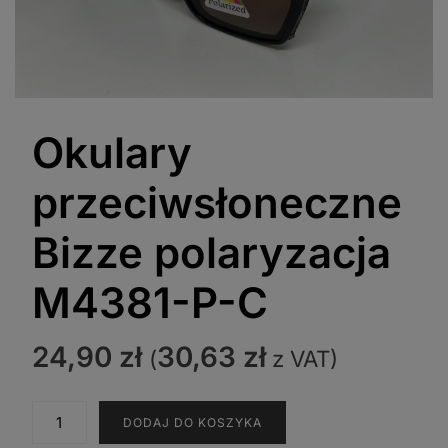
Okulary
przeciwsłoneczne
Bizze polaryzacja
M4381-P-C
24,90
zł
30,63
zł
(
z VAT)
ilość
DODAJ DO KOSZYKA
Okulary