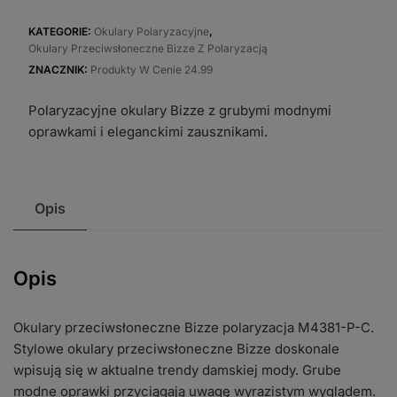
przeciwsłoneczne
Bizze
KATEGORIE:
Okulary Polaryzacyjne
,
Okulary Przeciwsłoneczne Bizze Z Polaryzacją
polaryzacja
ZNACZNIK:
Produkty W Cenie 24.99
M4381-
P-
Polaryzacyjne okulary Bizze z grubymi modnymi
C
oprawkami i eleganckimi zausznikami.
Opis
Opis
Okulary przeciwsłoneczne Bizze polaryzacja M4381-P-C.
Stylowe okulary przeciwsłoneczne Bizze doskonale
wpisują się w aktualne trendy damskiej mody. Grube
modne oprawki przyciągają uwagę wyrazistym wyglądem.