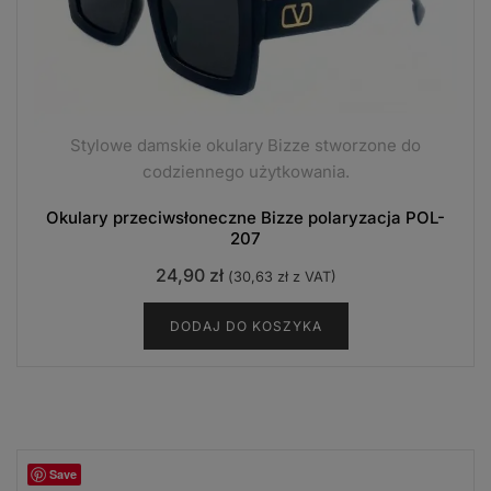
Stylowe damskie okulary Bizze stworzone do
codziennego użytkowania.
Okulary przeciwsłoneczne Bizze polaryzacja POL-
207
24,90
zł
(
30,63
zł
z VAT)
DODAJ DO KOSZYKA
Save