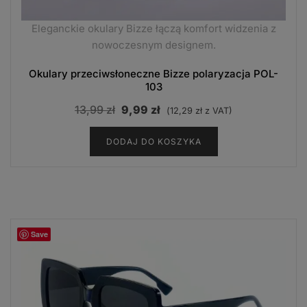
Eleganckie okulary Bizze łączą komfort widzenia z
nowoczesnym designem.
Okulary przeciwsłoneczne Bizze polaryzacja POL-
103
Pierwotna
Aktualna
13,99
zł
9,99
zł
(
12,29
zł
z VAT)
cena
cena
DODAJ DO KOSZYKA
wynosiła:
wynosi:
13,99 zł.
9,99 zł.
Save