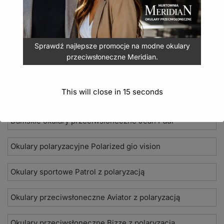
Sprawdź najlepsze promocje na modne okulary
przeciwsłoneczne Meridian.
Nowości 2026
This will close in
15
seconds
Okulary przeciwsłoneczne Seevision
Damskie okulary przeciwsłoneczne Jean Paul
Okulary polaryzacyjne Polarized gio vision
Okulary sportowe Patrol z polaryzacją
Okulary przeciwsłoneczne Aviator z polaryzacją
Okulary przeciwsłoneczne Bizze z polaryzacją