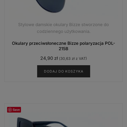
Stylowe damskie okulary Bizze stworzone do
codziennego użytkowania.
Okulary przeciwsłoneczne Bizze polaryzacja POL-
215B
24,90
zł
(
30,63
zł
z VAT)
DODAJ DO KOSZYKA
Save