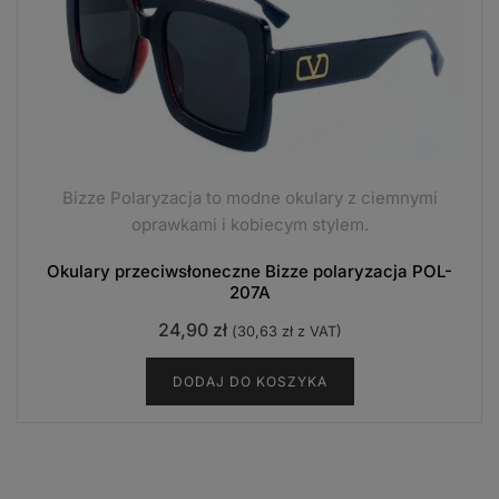
Bizze Polaryzacja to modne okulary z ciemnymi
oprawkami i kobiecym stylem.
Okulary przeciwsłoneczne Bizze polaryzacja POL-
207A
24,90
zł
(
30,63
zł
z VAT)
DODAJ DO KOSZYKA