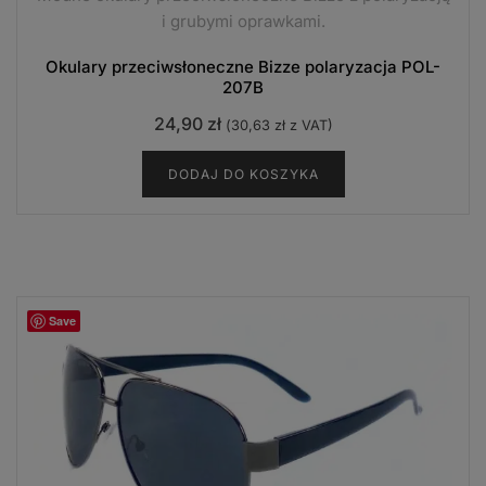
i grubymi oprawkami.
Okulary przeciwsłoneczne Bizze polaryzacja POL-
207B
24,90
zł
(
30,63
zł
z VAT)
DODAJ DO KOSZYKA
Save