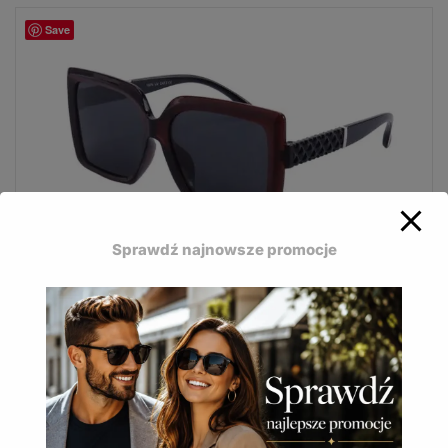
Save
Sprawdź najnowsze promocje
Polaryzacyjne okulary Bizze z grubymi modnymi
oprawkami i eleganckimi zausznikami.
Okulary przeciwsłoneczne Bizze polaryzacja POL-
199
24,90
zł
(
30,63
zł
z VAT)
DODAJ DO KOSZYKA