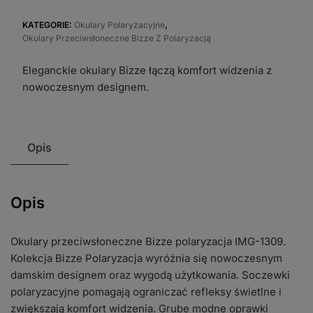
przeciwsłoneczne
Bizze
KATEGORIE:
Okulary Polaryzacyjne
,
Okulary Przeciwsłoneczne Bizze Z Polaryzacją
polaryzacja
IMG-
Eleganckie okulary Bizze łączą komfort widzenia z
1309
nowoczesnym designem.
Opis
Opis
Okulary przeciwsłoneczne Bizze polaryzacja IMG-1309.
Kolekcja Bizze Polaryzacja wyróżnia się nowoczesnym
damskim designem oraz wygodą użytkowania. Soczewki
polaryzacyjne pomagają ograniczać refleksy świetlne i
zwiększają komfort widzenia. Grube modne oprawki