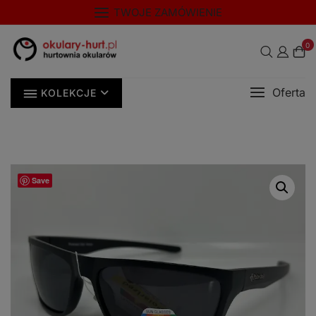
Skip
modal-check
TWOJE ZAMÓWIENIE
to
content
0
Oferta
KOLEKCJE
Save