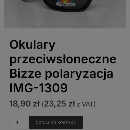
Okulary
przeciwsłoneczne
Bizze polaryzacja
IMG-1309
18,90
zł
23,25
zł
(
z VAT)
ilość
DODAJ DO KOSZYKA
Okulary