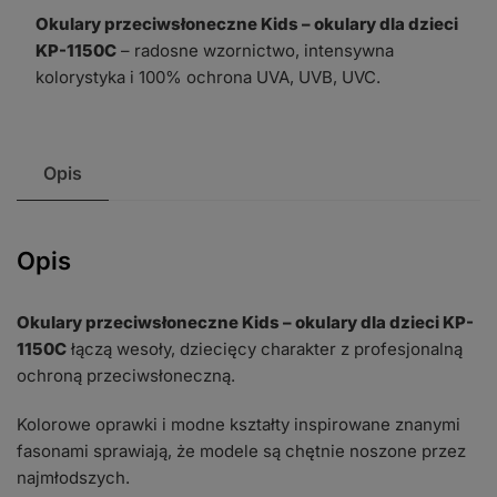
Okulary przeciwsłoneczne Kids – okulary dla dzieci
okulary
KP-1150C
– radosne wzornictwo, intensywna
dla
kolorystyka i 100% ochrona UVA, UVB, UVC.
dzieci
KP-
1150C
Opis
Opis
Okulary przeciwsłoneczne Kids – okulary dla dzieci KP-
1150C
łączą wesoły, dziecięcy charakter z profesjonalną
ochroną przeciwsłoneczną.
Kolorowe oprawki i modne kształty inspirowane znanymi
fasonami sprawiają, że modele są chętnie noszone przez
najmłodszych.