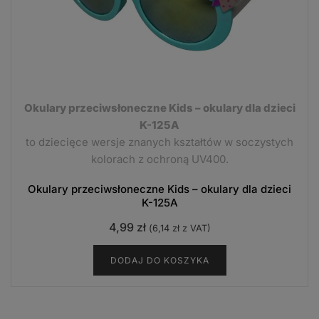
Okulary przeciwsłoneczne Kids – okulary dla dzieci
K-125A
to dziecięce wersje znanych kształtów w soczystych
kolorach z ochroną UV400.
Okulary przeciwsłoneczne Kids – okulary dla dzieci
K-125A
4,99
zł
(
6,14
zł
z VAT)
DODAJ DO KOSZYKA