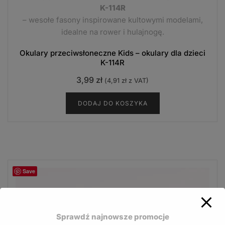
K-114R
– wesołe fasony inspirowane kultowymi modelami,
idealne na rower i hulajnogę.
Okulary przeciwsłoneczne Kids – okulary dla dzieci
K-114R
3,99
zł
(
4,91
zł
z VAT)
DODAJ DO KOSZYKA
Save
Sprawdź najnowsze promocje