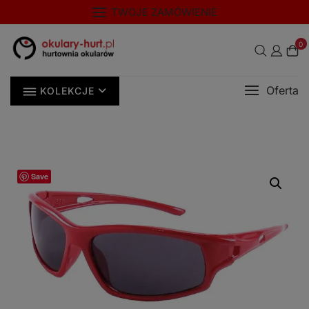
Skip
modal-check
TWOJE ZAMÓWIENIE
to
content
0
Oferta
KOLEKCJE
Save