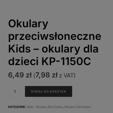
Okulary
przeciwsłoneczne
Kids – okulary dla
dzieci KP-1150C
6,49
zł
7,98
zł
(
z VAT)
ilość
DODAJ DO KOSZYKA
Okulary
przeciwsłoneczne
Kids
KATEGORIE:
Kids - Okulary Dla Dzieci
,
Okulary Dla Dzieci
-