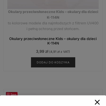
Okulary przeciwsłoneczne Kids – okulary dla dzieci
K-114N
to kolorowe modele dla najmłodszych z filtrem UV400
i pełną ochroną przed słońcem.
Okulary przeciwsłoneczne Kids – okulary dla dzieci
K-114N
3,99
zł
(
4,91
zł
z VAT)
DODAJ DO KOSZYKA
Save