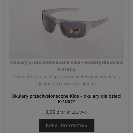
Okulary przeciwsłoneczne Kids – okulary dla dzieci
K-118CZ
– wesołe fasony inspirowane kultowymi modelami,
idealne na rower i hulajnogę.
Okulary przeciwsłoneczne Kids – okulary dla dzieci
K-118CZ
3,99
zł
(
4,91
zł
z VAT)
DODAJ DO KOSZYKA