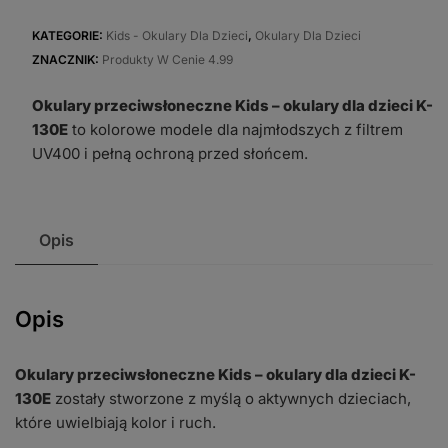
przeciwsłoneczne
Kids
KATEGORIE:
Kids - Okulary Dla Dzieci
,
Okulary Dla Dzieci
-
ZNACZNIK:
Produkty W Cenie 4.99
okulary
Okulary przeciwsłoneczne Kids – okulary dla dzieci K-
dla
130E
to kolorowe modele dla najmłodszych z filtrem
dzieci
UV400 i pełną ochroną przed słońcem.
K-
130E
Opis
Opis
Okulary przeciwsłoneczne Kids – okulary dla dzieci K-
130E
zostały stworzone z myślą o aktywnych dzieciach,
które uwielbiają kolor i ruch.