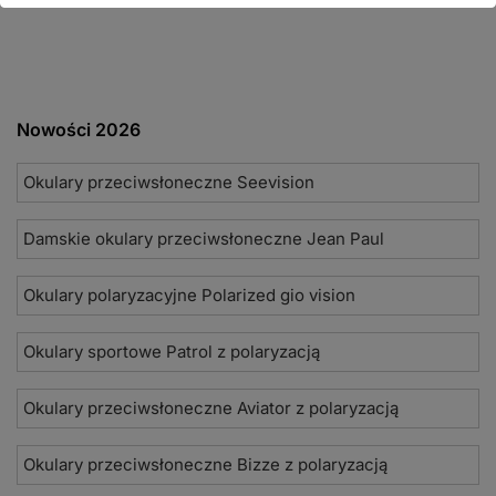
Nowości 2026
Okulary przeciwsłoneczne Seevision
Damskie okulary przeciwsłoneczne Jean Paul
Okulary polaryzacyjne Polarized gio vision
Okulary sportowe Patrol z polaryzacją
Okulary przeciwsłoneczne Aviator z polaryzacją
Okulary przeciwsłoneczne Bizze z polaryzacją