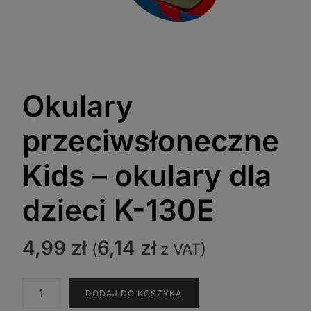
Okulary
przeciwsłoneczne
Kids – okulary dla
dzieci K-130E
4,99
zł
6,14
zł
(
z VAT)
ilość
DODAJ DO KOSZYKA
Okulary