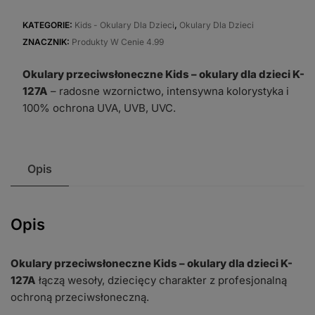
przeciwsłoneczne
Kids
KATEGORIE:
Kids - Okulary Dla Dzieci
,
Okulary Dla Dzieci
-
ZNACZNIK:
Produkty W Cenie 4.99
okulary
Okulary przeciwsłoneczne Kids – okulary dla dzieci K-
dla
127A
– radosne wzornictwo, intensywna kolorystyka i
dzieci
100% ochrona UVA, UVB, UVC.
K-
127A
Opis
Opis
Okulary przeciwsłoneczne Kids – okulary dla dzieci K-
127A
łączą wesoły, dziecięcy charakter z profesjonalną
ochroną przeciwsłoneczną.