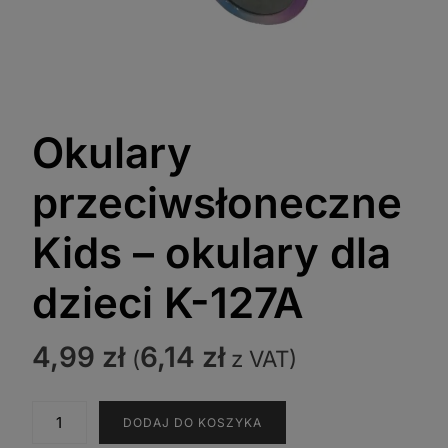
Okulary
przeciwsłoneczne
Kids – okulary dla
dzieci K-127A
4,99
zł
6,14
zł
(
z VAT)
ilość
DODAJ DO KOSZYKA
Okulary