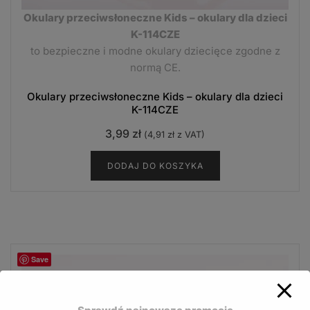
Okulary przeciwsłoneczne Kids – okulary dla dzieci
K-114CZE
to bezpieczne i modne okulary dziecięce zgodne z
normą CE.
Okulary przeciwsłoneczne Kids – okulary dla dzieci
K-114CZE
3,99
zł
(
4,91
zł
z VAT)
DODAJ DO KOSZYKA
Save