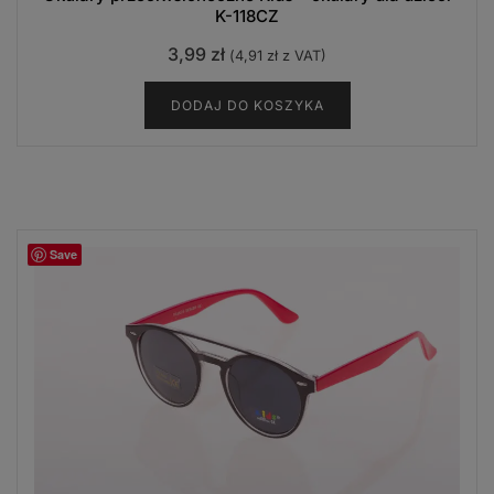
K-118CZ
3,99
zł
(
4,91
zł
z VAT)
DODAJ DO KOSZYKA
Save