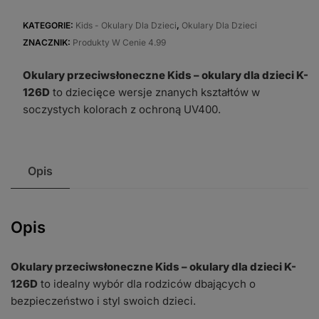
przeciwsłoneczne
Kids
KATEGORIE:
Kids - Okulary Dla Dzieci
,
Okulary Dla Dzieci
-
ZNACZNIK:
Produkty W Cenie 4.99
okulary
Okulary przeciwsłoneczne Kids – okulary dla dzieci K-
dla
126D
to dziecięce wersje znanych kształtów w
dzieci
soczystych kolorach z ochroną UV400.
K-
126D
Opis
Opis
Okulary przeciwsłoneczne Kids – okulary dla dzieci K-
126D
to idealny wybór dla rodziców dbających o
bezpieczeństwo i styl swoich dzieci.