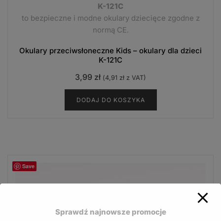
K-121C
to bezpieczne i modne okulary dziecięce zgodne z
normą CE.
Okulary przeciwsłoneczne Kids – okulary dla dzieci
K-121C
3,99
zł
(
4,91
zł
z VAT)
DODAJ DO KOSZYKA
Save
Sprawdź najnowsze promocje