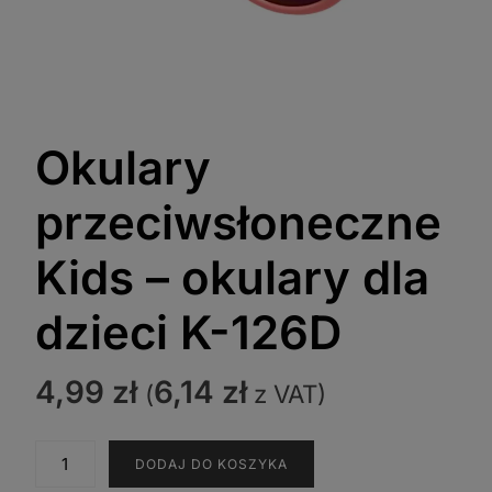
Okulary
przeciwsłoneczne
Kids – okulary dla
dzieci K-126D
4,99
zł
6,14
zł
(
z VAT)
ilość
DODAJ DO KOSZYKA
Okulary