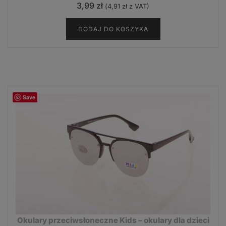
3,99
zł
(
4,91
zł
z VAT)
DODAJ DO KOSZYKA
Save
Okulary przeciwsłoneczne Kids – okulary dla dzieci