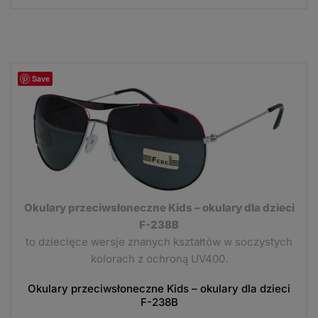
Save
Okulary przeciwsłoneczne Kids – okulary dla dzieci
F-238B
to dziecięce wersje znanych kształtów w soczystych
kolorach z ochroną UV400.
Okulary przeciwsłoneczne Kids – okulary dla dzieci
F-238B