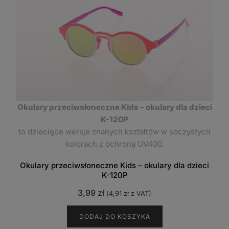
Okulary przeciwsłoneczne Kids – okulary dla dzieci
K-120P
to dziecięce wersje znanych kształtów w soczystych
kolorach z ochroną UV400.
Okulary przeciwsłoneczne Kids – okulary dla dzieci
K-120P
3,99
zł
(
4,91
zł
z VAT)
DODAJ DO KOSZYKA