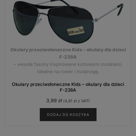
Okulary przeciwsłoneczne Kids – okulary dla dzieci
F-238A
– wesołe fasony inspirowane kultowymi modelami,
idealne na rower i hulajnogę.
Okulary przeciwsłoneczne Kids – okulary dla dzieci
F-238A
3,99
zł
(
4,91
zł
z VAT)
DODAJ DO KOSZYKA