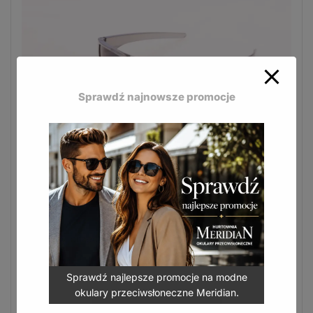
Sprawdź najnowsze promocje
Okulary przeciwsłoneczne Kids – okulary dla dzieci
K-118CZ
– wesołe fasony inspirowane kultowymi modelami,
idealne na rower i hulajnogę.
Okulary przeciwsłoneczne Kids – okulary dla dzieci
K-118CZ
3,99
zł
Sprawdź najlepsze promocje na modne
(
4,91
zł
z VAT)
okulary przeciwsłoneczne Meridian.
DODAJ DO KOSZYKA