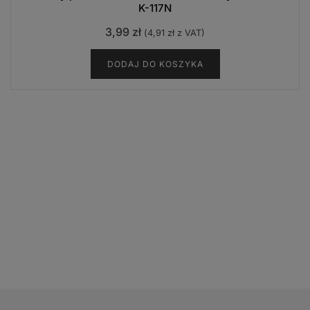
K-117N
3,99
zł
(
4,91
zł
z VAT)
DODAJ DO KOSZYKA