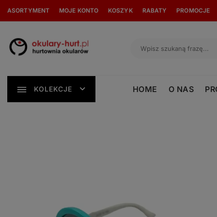
Skip
ASORTYMENT
MOJE KONTO
KOSZYK
RABATY
PROMOCJE
to
content
HOME
O NAS
PR
KOLEKCJE