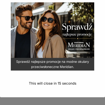
Okulary przeciwsłoneczne Kids – okulary dla dzieci
K-121B
– radosne wzornictwo, intensywna kolorystyka i 100%
ochrona UVA, UVB, UVC.
Okulary przeciwsłoneczne Kids – okulary dla dzieci
K-121B
Sprawdź najlepsze promocje na modne okulary
3,99
zł
(
4,91
zł
z VAT)
przeciwsłoneczne Meridian.
DODAJ DO KOSZYKA
This will close in
14
seconds