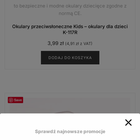
to bezpieczne i modne okulary dziecięce zgodne z
normą CE.
Okulary przeciwsłoneczne Kids – okulary dla dzieci
K-117R
3,99
zł
(
4,91
zł
z VAT)
DODAJ DO KOSZYKA
Save
Sprawdź najnowsze promocje