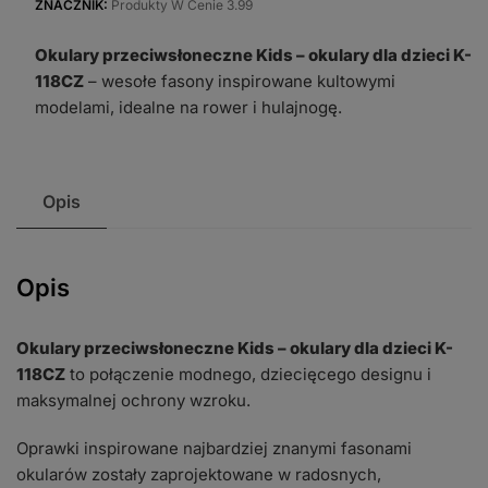
-
ZNACZNIK:
Produkty W Cenie 3.99
okulary
Okulary przeciwsłoneczne Kids – okulary dla dzieci K-
dla
118CZ
– wesołe fasony inspirowane kultowymi
dzieci
modelami, idealne na rower i hulajnogę.
K-
118CZ
Opis
Opis
Okulary przeciwsłoneczne Kids – okulary dla dzieci K-
118CZ
to połączenie modnego, dziecięcego designu i
maksymalnej ochrony wzroku.
Oprawki inspirowane najbardziej znanymi fasonami
okularów zostały zaprojektowane w radosnych,