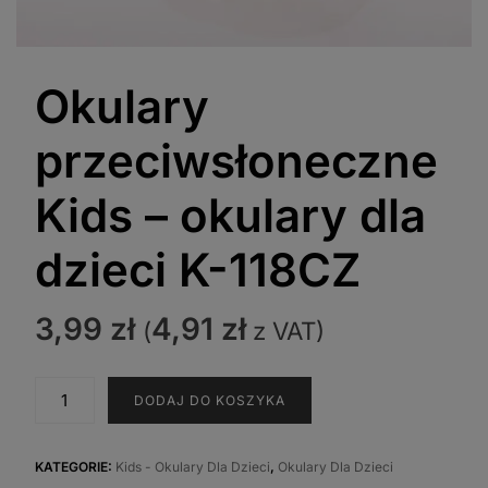
Okulary
przeciwsłoneczne
Kids – okulary dla
dzieci K-118CZ
3,99
zł
4,91
zł
(
z VAT)
ilość
DODAJ DO KOSZYKA
Okulary
przeciwsłoneczne
Kids
KATEGORIE:
Kids - Okulary Dla Dzieci
,
Okulary Dla Dzieci