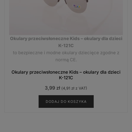
Okulary przeciwsłoneczne Kids – okulary dla dzieci
K-121C
to bezpieczne i modne okulary dziecięce zgodne z
normą CE.
Okulary przeciwsłoneczne Kids – okulary dla dzieci
K-121C
3,99
zł
(
4,91
zł
z VAT)
DODAJ DO KOSZYKA