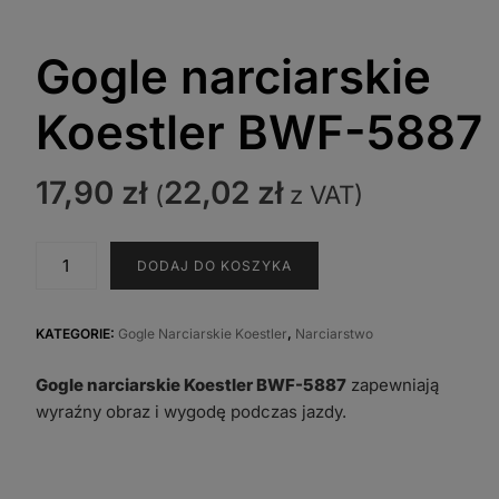
Gogle narciarskie
Koestler BWF-5887
17,90
zł
22,02
zł
(
z VAT)
ilość
DODAJ DO KOSZYKA
Gogle
narciarskie
Koestler
KATEGORIE:
Gogle Narciarskie Koestler
,
Narciarstwo
BWF-
Gogle narciarskie Koestler BWF-5887
zapewniają
5887
wyraźny obraz i wygodę podczas jazdy.