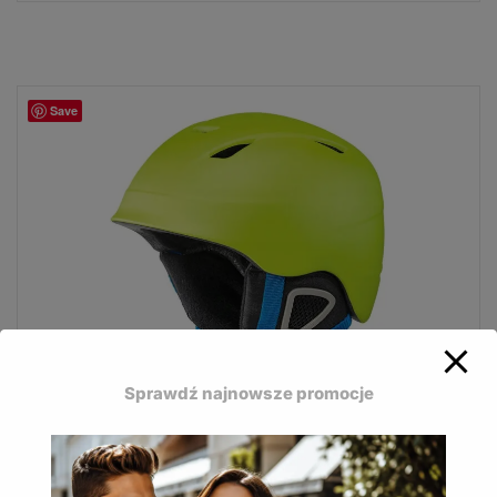
Save
Sprawdź najnowsze promocje
Kask narciarski dla dzieci Crivit S/M 48-51 cm