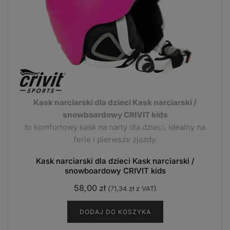
Kask narciarski dla dzieci Kask narciarski /
snowboardowy CRIVIT kids
to komfortowy kask na narty dla dzieci, idealny na
ferie i pierwsze zjazdy.
Kask narciarski dla dzieci Kask narciarski /
snowboardowy CRIVIT kids
58,00
zł
(
71,34
zł
z VAT)
DODAJ DO KOSZYKA