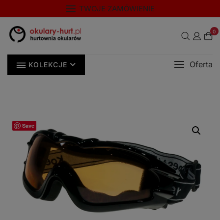
Skip
modal-check
TWOJE ZAMÓWIENIE
to
content
0
Oferta
KOLEKCJE
Save