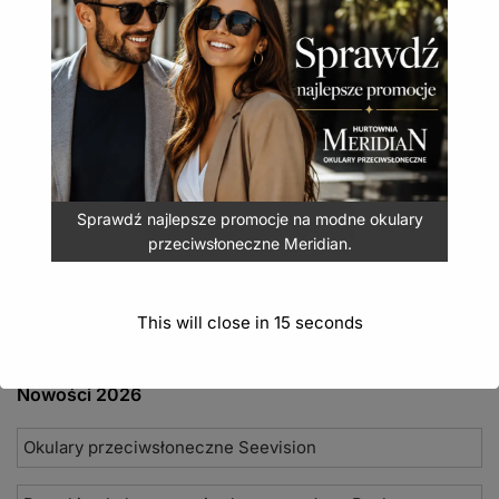
odcienie zieleni
to dziecięcy kask narciarski z lekką konstrukcją i
miękką wyściółką – zapewnia ochronę na stoku.
Kask narciarski dla dzieci Crivit S/M 48-51 cm
odcienie zieleni
58,00
zł
(
71,34
zł
z VAT)
Sprawdź najlepsze promocje na modne okulary
DODAJ DO KOSZYKA
przeciwsłoneczne Meridian.
This will close in
14
seconds
Nowości 2026
Okulary przeciwsłoneczne Seevision