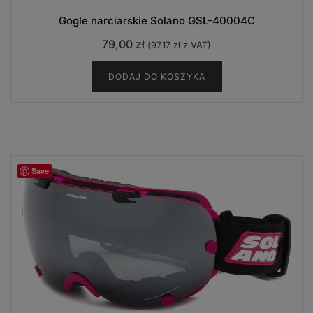
Gogle narciarskie Solano GSL-40004C
79,00
zł
(
97,17
zł
z VAT)
DODAJ DO KOSZYKA
Save